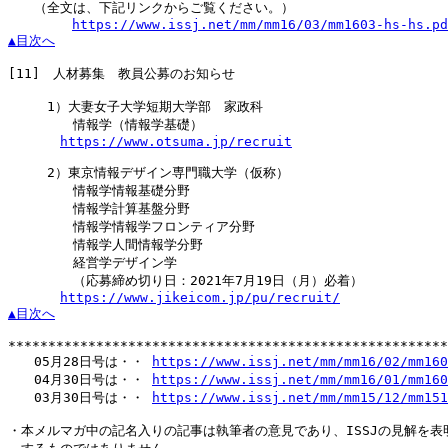
　　（全文は、下記リンクからご覧ください。）

https://www.issj.net/mm/mm16/03/mm1603-hs-hs.pd
▲目次へ
[11]
　人材募集　教員公募のお知らせ

　　　1）大妻女子大学短期大学部　家政科

　　　　　情報学（情報学基礎）

https://www.otsuma.jp/recruit
　　　2）東京情報デザイン専門職大学（仮称）

　　　　　情報学情報基礎分野

　　　　　情報学計算基盤分野

　　　　　情報学情報学フロンティア分野

　　　　　情報学人間情報学分野

　　　　　経営学デザイン学

　　　　　（応募締め切り日：2021年7月19日（月）必着）

https://www.jikeicom.jp/pu/recruit/
▲目次へ
*******************************************************
　　05月28日号は・・ 
https://www.issj.net/mm/mm16/02/mm160
　　04月30日号は・・ 
https://www.issj.net/mm/mm16/01/mm160
　　03月30日号は・・ 
https://www.issj.net/mm/mm15/12/mm151
・本メルマガ中の記名入りの記事は執筆者の意見であり、ISSJの見解を表明