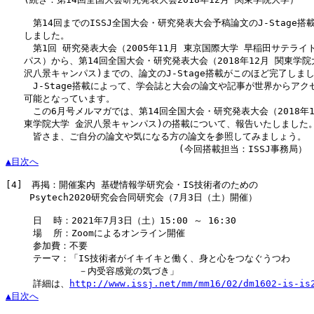
　　　第14回までのISSJ全国大会・研究発表大会予稿論文のJ-Stage搭載
　　しました。

　　　第1回 研究発表大会（2005年11月 東京国際大学 早稲田サテライト
　　パス）から、第14回全国大会・研究発表大会（2018年12月 関東学院大
　　沢八景キャンパス)までの、論文のJ-Stage搭載がこのほど完了しまし
　　　J-Stage搭載によって、学会誌と大会の論文や記事が世界からアクセ
　　可能となっています。

　　　この6月号メルマガでは、第14回全国大会・研究発表大会（2018年12
　　東学院大学 金沢八景キャンパス)の搭載について、報告いたしました。
　　　皆さま、ご自分の論文や気になる方の論文を参照してみましょう。

▲目次へ
[4]
　再掲：開催案内 基礎情報学研究会・IS技術者のための

　　 Psytech2020研究会合同研究会（7月3日（土）開催）

　　　日  時：2021年7月3日（土）15:00 ～ 16:30

　　　場  所：Zoomによるオンライン開催

　　　参加費：不要

　　　テーマ：「IS技術者がイキイキと働く、身と心をつなぐうつわ

　　　　　　　　－内受容感覚の気づき」

　　　詳細は、
http://www.issj.net/mm/mm16/02/dm1602-is-is
▲目次へ