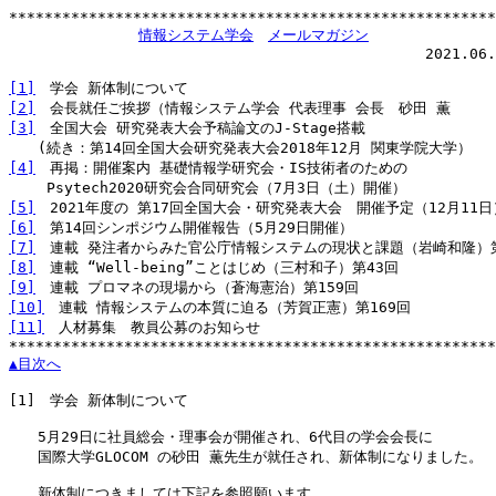
*******************************************************
情報システム学会
メールマガジン
                                               2021.06.
[1]
[2]
[3]
　全国大会 研究発表大会予稿論文のJ-Stage搭載

[4]
　再掲：開催案内 基礎情報学研究会・IS技術者のための

[5]
[6]
[7]
[8]
[9]
[10]
[11]
　人材募集　教員公募のお知らせ

▲目次へ
[1]
　学会 新体制について

　　5月29日に社員総会・理事会が開催され、6代目の学会会長に

　　国際大学GLOCOM の砂田 薫先生が就任され、新体制になりました。

　　新体制につきましては下記を参照願います。
