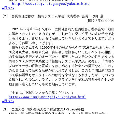
http://www.issj.net/gaiyou/yakuin.html
▲目次へ
[2]
　会長就任ご挨拶（情報システム学会 代表理事 会長　砂田 薫

　　　　　　　　　　　　　　　　　　　　　　　　　（国際大学GLOCOM）
　　　2021年（令和3年）5月29日に開催された社員総会と理事会で6代目
　　に選出されました。微力ですが、これからも楽しく実りの多い学会であ
　　けられるよう、皆様とともに活動していきたいと考えております。どう
　　よろしくお願い申し上げます。

　　　情報システム学会は2005年4月の発足から今年で16年経ちました。全
　　研究発表大会、各種研究会、講演会、懇話会といったイベントの開催、年
　　の学会誌の発行とそのオープン化、充実したコンテンツの月刊メルマガ
　　情報システム学の体系化と『新情報システム学序説』の発行、「情報シ
　　プロデューサの役割と育成」をはじめとする社会への提言など、これま
　　の会員によって活発な活動が行われてきました。この１年間は新型コロ
　　って学会活動もオンラインへの移行を余儀なくされましたが、そのノウ
　　蓄積され、今後はオンライン、オフラインそれぞれの特徴を生かした新
　　動形態へ進化していくものと期待しています。

　　（全文は、下記リンクからご覧ください。）

http://www.issj.net/gaiyou/gaiyou.html
▲目次へ
[3]
　全国大会 研究発表大会予稿論文のJ-Stage搭載

　　(続き：第14回全国大会研究発表大会2018年12月 関東学院大学）
