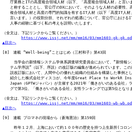
　　庁業務とITの高度複合領域人材（以下、「高度複合領域人材」と言いま
　　と称することとし、官公庁のDXにおいて、そのような人材の必要性、高
　　複合領域人材と高度の専門的知識を有するIT人材（以下「高度IT人材」
　　言います。）の役割分担、それぞれの処遇について、官公庁におけるIT
　　人事の経験に基づく私の考えを説明いたします。

（全文は、下記リンクからご覧ください。）

https://www.issj.net/mm/mm16/03/mm1603-gk-gk.pd
▲目次へ
[8]
　連載 “Well-being”ことはじめ（三村和子）第43回

　　　当学会の新情報システム学体系調査研究委員会において、“新情報シス
　　テム学序説”（以下、序説）の改訂版の編集が進められています。この序
　　説改訂版において、人間中心の優れた組織の仕組みを構築した事例とし
　　紹介した株式会社ディスコが、今年度Great Place to WorkR Insti
　　Japan（GPTWジャパン）が主催する2021年「働きがいのある会社」ラ
　　グで第3位、「働きがいのある会社」女性ランキングでは第5位となりま
（全文は、下記リンクからご覧ください。）

https://www.issj.net/mm/mm16/03/mm1603-wb-wb.pd
▲目次へ
[9]
　連載 プロマネの現場から（蒼海憲治）第159回

　　　昨年１２月、上海において約１００年の歴史を持つ上生新所(コロンビ