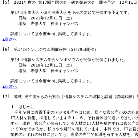
[5]
　2021年度の 第17回全国大会・研究発表大会　開催予定（12月11日）
　　第17回全国大会・研究発表大会を下記の要領で開催する予定です。

　　　　日時　2021年12月11日（土）

　　　　場所　専修大学　神田キャンパス

▲目次へ
[6]
　第14回シンポジウム開催報告（5月29日開催）

　　第14回情報システム学会シンポジウムが開催が開催されました。

　　　　日時　2019年12月11日（土）

　　　　場所　専修大学　神田キャンパス

▲目次へ
[7]
　連載 発注者からみた官公庁情報システムの現状と課題（岩崎和隆）第
　　１　はじめに

　　　今年９月に設置予定のデジタル庁をはじめ、様々な官公庁がDXのため
　　IT人材を募集、採用しています※１～６。それ自体は間違いではないの
　　すが、現在、官公庁が保有している人材にIT人材を補強すれば官公庁に
　　いてDXができるか、私はやや疑問を感じています。本稿では、ITと官公
　　業務のいずれの分野においても、高度の専門的知識を有する人材を、官