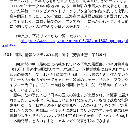
　　サークル)に、日本でも有名な書店である「蔦屋書店」がオープンしまし
　　コロンビアサークルの敷地内にある、当時駐在米国人の社交場として使
　　ていた洋館、コロンビアカントリークラブを当時の内装を残して改装し
　　店を開業しました。この洋館は、上海市の優秀歴史建築にも選ばれてお
　　とても美しく、コロナ禍でのオープンであったにもかかわらず、４日前
　　に予約しないと入場できないほど大盛況でした。

     （全文は、下記リンクからご覧ください。）

https://www.issj.net/mm/mm16/03/mm1603-pg-pg.pd
▲目次へ
[10]
　連載 情報システムの本質に迫る（芳賀正憲）第169回

　　　日経新聞の朝刊最終面に掲載されている「私の履歴書」の今月執筆者
　　TOTO元社長の木瀬照雄氏です。木瀬氏は、八幡製鉄所に勤務されていた
　　哉氏の長男として、1947年に出生されました。5歳のとき、住んでいた
　　宅に一人の外国人がやってきました。米国のジャーナリスト、フランク
　　ギブニー氏です。ギブニー氏は数日間にわたり、父・秀哉氏にインタビ
　　をしていきました。

　　　翌年、彼の手による『日本の五人の紳士』が出版され、木瀬家に届け
　　れました。この本は、礼儀正しいとされながらアジア各地で残虐な殺戮
　　為を行なうなど日本人の不可解な実像を、5人のペルソナを分析して明ら
　　にしたもので、秀哉氏がペルソナに選ばれていたのです。分析結果は重
　　情報システム学会のメルマガ2014年10月号で紹介しています。Google
　　「木瀬秀哉」と入力すると、メルマガの記事が検索できます。
