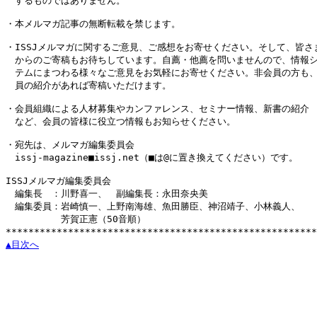
　するものではありません。

・本メルマガ記事の無断転載を禁じます。

・ISSJメルマガに関するご意見、ご感想をお寄せください。そして、皆さま
　からのご寄稿もお待ちしています。自薦・他薦を問いませんので、情報シ
　テムにまつわる様々なご意見をお気軽にお寄せください。非会員の方も、
　員の紹介があれば寄稿いただけます。

・会員組織による人材募集やカンファレンス、セミナー情報、新書の紹介

　など、会員の皆様に役立つ情報もお知らせください。

・宛先は、メルマガ編集委員会

　issj-magazine■issj.net（■は@に置き換えてください）です。

ISSJメルマガ編集委員会

　編集長　：川野喜一、　副編集長：永田奈央美

　編集委員：岩崎慎一、上野南海雄、魚田勝臣、神沼靖子、小林義人、

　　　　　　芳賀正憲（50音順）

▲目次へ