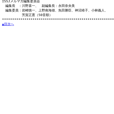
ISSJメルマガ編集委員会

　編集長　：川野喜一、　副編集長：永田奈央美

　編集委員：岩崎慎一、上野南海雄、魚田勝臣、神沼靖子、小林義人、

　　　　　　芳賀正憲（50音順）

▲目次へ