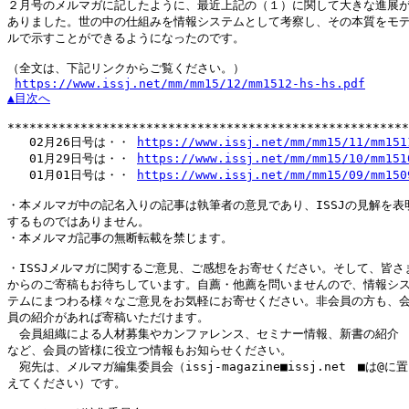
２月号のメルマガに記したように、最近上記の（１）に関して大きな進展が
ありました。世の中の仕組みを情報システムとして考察し、その本質をモデ
ルで示すことができるようになったのです。

（全文は、下記リンクからご覧ください。）

https://www.issj.net/mm/mm15/12/mm1512-hs-hs.pdf
▲目次へ
*******************************************************
   02月26日号は・・ 
https://www.issj.net/mm/mm15/11/mm151
   01月29日号は・・ 
https://www.issj.net/mm/mm15/10/mm151
   01月01日号は・・ 
https://www.issj.net/mm/mm15/09/mm150
・本メルマガ中の記名入りの記事は執筆者の意見であり、ISSJの見解を表明
するものではありません。

・本メルマガ記事の無断転載を禁じます。

・ISSJメルマガに関するご意見、ご感想をお寄せください。そして、皆さま
からのご寄稿もお待ちしています。自薦・他薦を問いませんので、情報シス
テムにまつわる様々なご意見をお気軽にお寄せください。非会員の方も、会
員の紹介があれば寄稿いただけます。

　会員組織による人材募集やカンファレンス、セミナー情報、新書の紹介

など、会員の皆様に役立つ情報もお知らせください。

　宛先は、メルマガ編集委員会（issj-magazine■issj.net　■は@に置
えてください）です。
