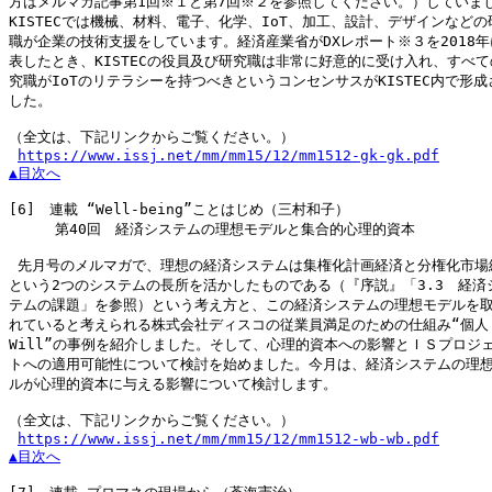
方はメルマガ記事第1回※１と第7回※２を参照してください。）していまし
KISTECでは機械、材料、電子、化学、IoT、加工、設計、デザインなどの研
職が企業の技術支援をしています。経済産業省がDXレポート※３を2018年
表したとき、KISTECの役員及び研究職は非常に好意的に受け入れ、すべて
究職がIoTのリテラシーを持つべきというコンセンサスがKISTEC内で形成
した。

（全文は、下記リンクからご覧ください。）

https://www.issj.net/mm/mm15/12/mm1512-gk-gk.pdf
▲目次へ
[6]
　連載 “Well-being”ことはじめ（三村和子）

　　  第40回　経済システムの理想モデルと集合的心理的資本

 先月号のメルマガで、理想の経済システムは集権化計画経済と分権化市場経
という2つのシステムの長所を活かしたものである（『序説』「3.3　経済シ
テムの課題」を参照）という考え方と、この経済システムの理想モデルを取
れていると考えられる株式会社ディスコの従業員満足のための仕組み“個人

Will”の事例を紹介しました。そして、心理的資本への影響とＩＳプロジェ
トへの適用可能性について検討を始めました。今月は、経済システムの理想
ルが心理的資本に与える影響について検討します。

（全文は、下記リンクからご覧ください。）

https://www.issj.net/mm/mm15/12/mm1512-wb-wb.pdf
▲目次へ