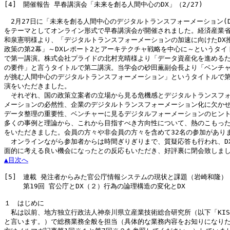
[4]
　開催報告 早春講演会「未来を創る人間中心のDX」（2/27)

　2月27日に「未来を創る人間中心のデジタルトランスフォーメーション(DX
をテーマとしてオンライン形式で早春講演会が開催されました。経済産業省
和泉憲明様より、「デジタルトランスフォーメーションの加速に向けたDX推
政策の第2幕」～DXレポート2とアーキテクチャ戦略を中心に～というタイト
で第一講演。株式会社プライドの北村充晴様より「データ資産化を進めるた
の要件」と言うタイトルで第二講演。当学会の砂田薫副会長より「ベンチャ
が挑む人間中心のデジタルトランスフォーメーション」というタイトルで第
演をいただきました。

　それぞれ、国の政策立案者の立場から見る危機感とデジタルトランスフォ
メーションの必然性、企業のデジタルトランスフォーメーション化に欠かせ
データ整理の重要性、ベンチャーに見るデジタルフォーメーションのヒント
多くの事例と理論から、これから目指すべき方向性について、熱のこもった
をいただきました。会員の方々や非会員の方々を含めて32名の参加がありま
　オンラインながら参加者からは時間ぎりぎりまで、質疑応答も行われ、DX
▲目次へ
[5]
　連載 発注者からみた官公庁情報システムの現状と課題（岩崎和隆）

   　第19回 官公庁とDX（２）行為の論理構造の変化とDX

１　はじめに

　私は以前、地方独立行政法人神奈川県立産業技術総合研究所（以下「KIST
と言います。）で総務業務全般を担当（具体的な業務内容をお知りになりた