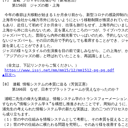
[7]
　連載 プロマネの現場から（蒼海憲治）

　　 第156回　ジャズの都・上海

 今年の春節は大移動が始まる１か月余り前から、新型コロナの感染抑制のた
上海市や会社から極力市外に出ないようにという移動制限が推奨されていた
もあり、赴任して初めて２か月余り、出張も旅行もせず、上海市内にいまし
上海から外に出られないため、足を運んだところの一つが、ライブハウスの
ジャズバーでした。普段なら内外の観光客でいっぱいのため、予約しないと
ないジャズバーも、その日の気分で予約なしでも着席することができ、ジャ
楽を楽しむことができました。

ジャズの様々なスタイルの生演奏を目の前で楽しみながら、この上海が、か
「アジアのジャズの都」と呼ばれていたことを、再認識しました。

 （全文は、下記リンクからご覧ください。）

https://www.issj.net/mm/mm15/12/mm1512-pg-pg.pdf
▲目次へ
[8]
　連載 情報システムの本質に迫る（芳賀正憲）

　　 第166回　なぜ、日本でプラットフォームが見えなかったのか？

 浦昭二先生の偉大な業績は、情報システム学のトランスフォーメーション、
すなわち”情報システム学Ｘ”を構想し推進されたことです。周知のように、
浦先生の考えられた情報システム学の新たな実践は、次の二つのプロセスか
ら成り立ちます。

（１）世の中の仕組みを情報システムとして考察し、その本質を捉えること
（２）世の中の仕組みに横たわる問題を究明し、そのあり様を改善すること