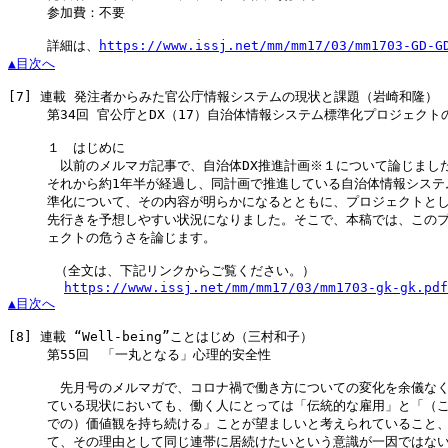
　　　参加費：不要

　　　詳細は、
https://www.issj.net/mm/mm17/03/mm1703-GD-G
▲目次へ
[7]
 連載 発注者からみた官公庁情報システムの現状と課題（岩崎和隆）

　　　第34回 官公庁とDX（17）自治体情報システム標準化プロジェクトの
　　　１　はじめに

　　　　以前のメルマガ記事で、自治体DX推進計画※１について論じました
　　　それから約1年半が経過し、同計画で推進している自治体情報システム
　　　準化について、その内容が明らかになるとともに、プロジェクトとし
　　　先行きを予想しやすい状況になりました。そこで、本稿では、このプ
　　　ェクトの危うさを論じます。

 　　　（全文は、下記リンクからご覧ください。）

https://www.issj.net/mm/mm17/03/mm1703-gk-gk.pdf
▲目次へ
[8]
 連載 “Well-being”ことはじめ（三村和子）

　　　第55回　「一丸となる」心理的安全性

　　　　先月号のメルマガで、コロナ禍で働き方についての変化を余儀なく
　　　ている現状においても、働く人にとっては「伝統的な雇用」と「（こ
　　　での）価値観を持ち続ける」ことが望ましいと考えられていること、
　　　て、その理由として同じ連帯に居続けたいという意識が一因ではない