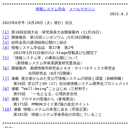
*******************************************************
情報システム学会
メールマガジン
                                               2022.6.2
2022年6月号（6月28日（火）発行）目次

[1]
[2]
[3]
[4]
 情報システム学会誌　第17巻　第2号

[5]
 「情報システム学」の事前公開について

[6]
 開催案内　基礎情報学研究会とネオ・サイバネティクス研究会

[7]
 連載 発注者からみた官公庁情報システムの現状と課題（岩崎和隆）

[8]
 連載 “Well-being”ことはじめ（三村和子）

[9]
 連載 プロマネの現場から（蒼海憲治）

[10]
 連載 情報システムの本質に迫る（芳賀正憲）

　　　第181回　情報システム学体系化の目指していること
