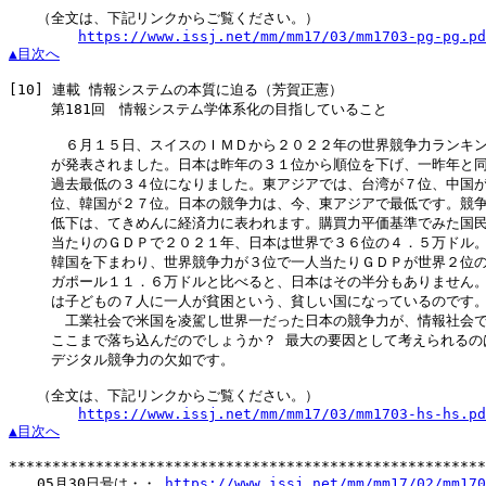
　　（全文は、下記リンクからご覧ください。）

https://www.issj.net/mm/mm17/03/mm1703-pg-pg.pd
▲目次へ
[10]
 連載 情報システムの本質に迫る（芳賀正憲）

　　　第181回　情報システム学体系化の目指していること

　　　　６月１５日、スイスのＩＭＤから２０２２年の世界競争力ランキン
　　　が発表されました。日本は昨年の３１位から順位を下げ、一昨年と同
　　　過去最低の３４位になりました。東アジアでは、台湾が７位、中国が
　　　位、韓国が２７位。日本の競争力は、今、東アジアで最低です。競争
　　　低下は、てきめんに経済力に表われます。購買力平価基準でみた国民
　　　当たりのＧＤＰで２０２１年、日本は世界で３６位の４．５万ドル。
　　　韓国を下まわり、世界競争力が３位で一人当たりＧＤＰが世界２位の
　　　ガポール１１．６万ドルと比べると、日本はその半分もありません。
　　　は子どもの７人に一人が貧困という、貧しい国になっているのです。
　　　　工業社会で米国を凌駕し世界一だった日本の競争力が、情報社会で
　　　ここまで落ち込んだのでしょうか？ 最大の要因として考えられるのは
　　　デジタル競争力の欠如です。

　　（全文は、下記リンクからご覧ください。）

https://www.issj.net/mm/mm17/03/mm1703-hs-hs.pd
▲目次へ
*******************************************************
　　05月30日号は・・ 
https://www.issj.net/mm/mm17/02/mm170