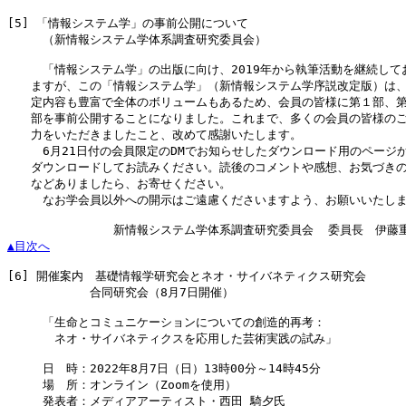
[5]
 「情報システム学」の事前公開について

　　　（新情報システム学体系調査研究委員会）

　　　「情報システム学」の出版に向け、2019年から執筆活動を継続してお
　　ますが、この「情報システム学」（新情報システム学序説改定版）は、
　　定内容も豊富で全体のボリュームもあるため、会員の皆様に第１部、第
　　部を事前公開することになりました。これまで、多くの会員の皆様のご
　　力をいただきましたこと、改めて感謝いたします。

　　　6月21日付の会員限定のDMでお知らせしたダウンロード用のページか
　　ダウンロードしてお読みください。読後のコメントや感想、お気づきの
　　などありましたら、お寄せください。

　　　なお学会員以外への開示はご遠慮くださいますよう、お願いいたしま
▲目次へ
[6]
 開催案内　基礎情報学研究会とネオ・サイバネティクス研究会

　　　　　　　合同研究会（8月7日開催）

　　　「生命とコミュニケーションについての創造的再考：

　　　　ネオ・サイバネティクスを応用した芸術実践の試み」

　　　日　時：2022年8月7日（日）13時00分～14時45分

　　　場　所：オンライン（Zoomを使用）

　　　発表者：メディアアーティスト・西田 騎夕氏
