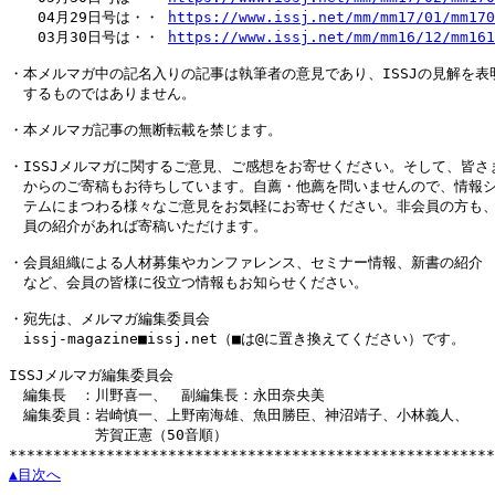
　　04月29日号は・・ 
https://www.issj.net/mm/mm17/01/mm170
　　03月30日号は・・ 
https://www.issj.net/mm/mm16/12/mm161
・本メルマガ中の記名入りの記事は執筆者の意見であり、ISSJの見解を表明
　するものではありません。

・本メルマガ記事の無断転載を禁じます。

・ISSJメルマガに関するご意見、ご感想をお寄せください。そして、皆さま
　からのご寄稿もお待ちしています。自薦・他薦を問いませんので、情報シ
　テムにまつわる様々なご意見をお気軽にお寄せください。非会員の方も、
　員の紹介があれば寄稿いただけます。

・会員組織による人材募集やカンファレンス、セミナー情報、新書の紹介

　など、会員の皆様に役立つ情報もお知らせください。

・宛先は、メルマガ編集委員会

　issj-magazine■issj.net（■は@に置き換えてください）です。

ISSJメルマガ編集委員会

　編集長　：川野喜一、　副編集長：永田奈央美

　編集委員：岩崎慎一、上野南海雄、魚田勝臣、神沼靖子、小林義人、

　　　　　　芳賀正憲（50音順）

▲目次へ