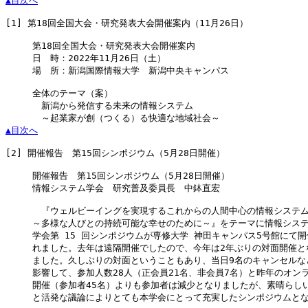
▲目次へ
[1]
 第18回全国大会・研究発表大会開催案内（11月26日）

　　　第18回全国大会・研究発表大会開催案内

　　　日　時：2022年11月26日（土）

　　　場　所：新潟国際情報大学　新潟中央キャンパス

　　　全体のテーマ（案）

　　　　新潟から発信する未来の情報システム

▲目次へ
[2]
 開催報告　第15回シンポジウム（5月28日開催）

　　　開催報告　第15回シンポジウム（5月28日開催）

　　　情報システム学会　研究普及委員長　中鉢直宏

　　　　『ウェルビーイングを実現するこれからの人間中心の情報システム
　　　～多様な人びとの持続可能な幸せのために～』をテーマに情報システ
　　　学会第 15 回シンポジウムが専修大学 神田キャンパス5号館にて開
　　　れました。去年は遠隔開催でしたので、今年は2年ぶりの対面開催とな
　　　ました。久しぶりの対面ということもあり、当日9名のキャンセルなど
　　　影響して、参加人数28人（正会員21名、非会員7名）と昨年のオンラ
　　　開催（参加者45名）よりも参加者は減少となりましたが、素晴らしい
　　　と活発な議論によりとても本学会にとって充実したシンポジウムとな