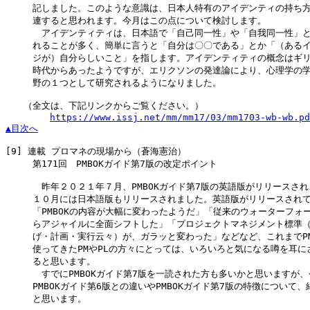
　　　記しました。このような意識は、日本人特有のアイデンティの持ち方
　　　連すると思われます。今月はこの点について検討します。

　　　　アイデンティティは、日本語で「自己同一性」や「自我同一性」と
　　　れることが多く、簡単に言うと「自分は〇〇である」とか「（あるイ
　　　ジが）自分らしいこと」を指します。アイデンティティの概念はギリ
　　　時代からあったようですが、エリクソンの発達論により、心理学の学
　　　野の１つとして研究されるようになりました。

　　（全文は、下記リンクからご覧ください。）

https://www.issj.net/mm/mm17/03/mm1703-wb-wb.pd
▲目次へ
[9]
 連載 プロマネの現場から（蒼海憲治）

　　　第171回　PMBOKガイド第7版の改定ポイント

　　　　昨年２０２１年７月、PMBOKガイド第7版の英語版がリリースされ
　　　１０月には日本語版もリリースされました。英語版がリリースされて
　　　「PMBOKの内容が大幅に変わったようだ」「従来のウォーターフォー
　　　らアジャイルに全面シフトした」「プロジェクトマネジメント標準（
　　　げ・計画・実行云々）が、ガラッと変わった」などなど、これまでPMB
　　　使ってきたPMやPLの方々にとっては、いろいろと気になる噂を耳にさ
　　　ると思います。

　　　　すでにPMBOKガイド第7版を一読された方も多いかと思いますが、
　　　PMBOKガイド第6版との違いやPMBOKガイド第7版の特徴について、
　　　と思います。
