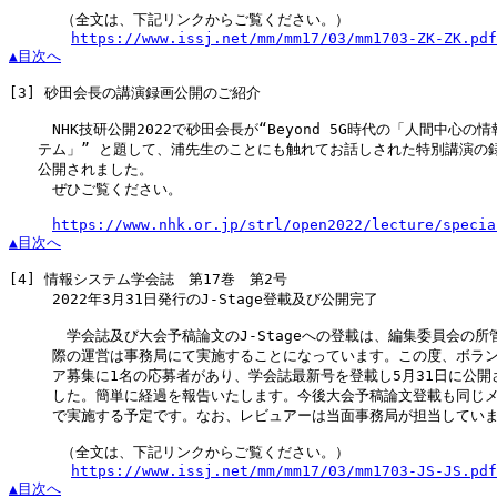
 　　　（全文は、下記リンクからご覧ください。）

https://www.issj.net/mm/mm17/03/mm1703-ZK-ZK.pdf
▲目次へ
[3]
 砂田会長の講演録画公開のご紹介

　　　NHK技研公開2022で砂田会長が“Beyond 5G時代の「人間中心の情
　　テム」” と題して、浦先生のことにも触れてお話しされた特別講演の録
　　公開されました。

　　　ぜひご覧ください。

https://www.nhk.or.jp/strl/open2022/lecture/specia
▲目次へ
[4]
 情報システム学会誌　第17巻　第2号

　　　2022年3月31日発行のJ-Stage登載及び公開完了

　　　　学会誌及び大会予稿論文のJ-Stageへの登載は、編集委員会の所管
　　　際の運営は事務局にて実施することになっています。この度、ボラン
　　　ア募集に1名の応募者があり、学会誌最新号を登載し5月31日に公開さ
　　　した。簡単に経過を報告いたします。今後大会予稿論文登載も同じメ
　　　で実施する予定です。なお、レビュアーは当面事務局が担当していま
 　　　（全文は、下記リンクからご覧ください。）

https://www.issj.net/mm/mm17/03/mm1703-JS-JS.pdf
▲目次へ