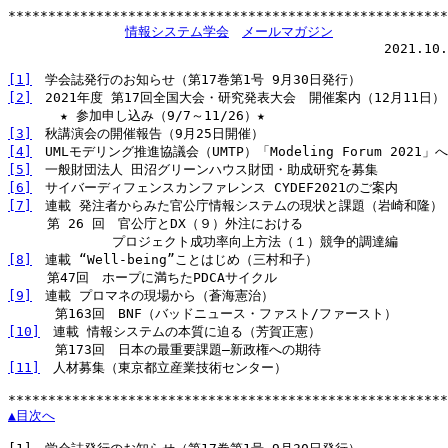
*******************************************************
情報システム学会
メールマガジン
                                               2021.10.
[1]
[2]
　2021年度 第17回全国大会・研究発表大会　開催案内（12月11日）

[3]
[4]
[5]
[6]
[7]
　連載 発注者からみた官公庁情報システムの現状と課題（岩崎和隆）

　　　第 26 回　官公庁とDX（９）外注における

[8]
　連載 “Well-being”ことはじめ（三村和子）

[9]
　連載 プロマネの現場から（蒼海憲治）

[10]
　連載 情報システムの本質に迫る（芳賀正憲）

[11]
　人材募集（東京都立産業技術センター）

▲目次へ