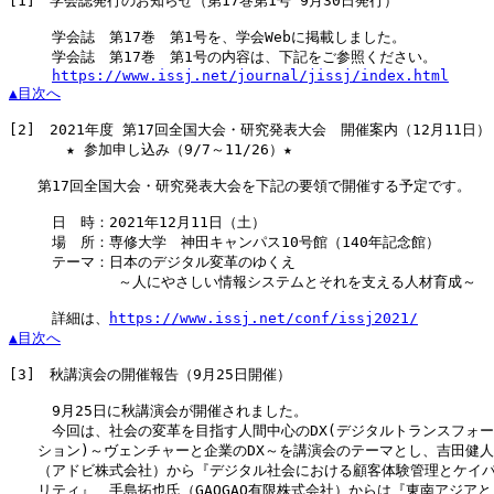
[1]
　学会誌発行のお知らせ（第17巻第1号 9月30日発行）

　　　学会誌　第17巻　第1号を、学会Webに掲載しました。

　　　学会誌　第17巻　第1号の内容は、下記をご参照ください。

https://www.issj.net/journal/jissj/index.html
▲目次へ
[2]
　2021年度 第17回全国大会・研究発表大会　開催案内（12月11日）

　　　　★ 参加申し込み（9/7～11/26）★

　　第17回全国大会・研究発表大会を下記の要領で開催する予定です。

　　　日　時：2021年12月11日（土）

　　　場　所：専修大学　神田キャンパス10号館（140年記念館）

　　　テーマ：日本のデジタル変革のゆくえ

　　　　　　　 ～人にやさしい情報システムとそれを支える人材育成～

　　　詳細は、
https://www.issj.net/conf/issj2021/
▲目次へ
[3]
　秋講演会の開催報告（9月25日開催）

　　　9月25日に秋講演会が開催されました。

　　　今回は、社会の変革を目指す人間中心のDX(デジタルトランスフォー
　　ション)～ヴェンチャーと企業のDX～を講演会のテーマとし、吉田健人
　　（アドビ株式会社）から『デジタル社会における顧客体験管理とケイパ
　　リティ』、手島拓也氏（GAOGAO有限株式会社）からは『東南アジアと