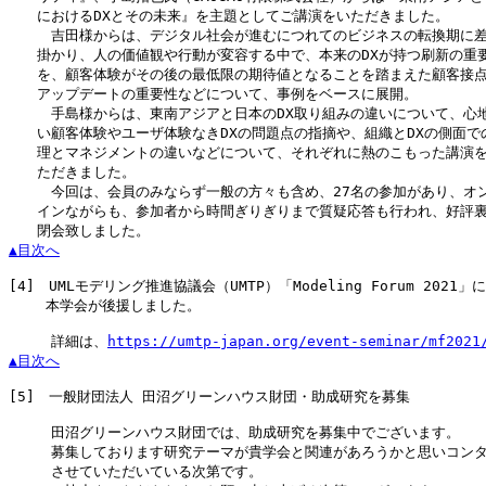
　　におけるDXとその未来』を主題としてご講演をいただきました。

　　　吉田様からは、デジタル社会が進むにつれてのビジネスの転換期に差
　　掛かり、人の価値観や行動が変容する中で、本来のDXが持つ刷新の重要
　　を、顧客体験がその後の最低限の期待値となることを踏まえた顧客接点
　　アップデートの重要性などについて、事例をベースに展開。

　　　手島様からは、東南アジアと日本のDX取り組みの違いについて、心地
　　い顧客体験やユーザ体験なきDXの問題点の指摘や、組織とDXの側面での
　　理とマネジメントの違いなどについて、それぞれに熱のこもった講演を
　　ただきました。

　　　今回は、会員のみならず一般の方々も含め、27名の参加があり、オン
　　インながらも、参加者から時間ぎりぎりまで質疑応答も行われ、好評裏
▲目次へ
[4]
　UMLモデリング推進協議会（UMTP）「Modeling Forum 2021」に

　　 本学会が後援しました。

　　　詳細は、
https://umtp-japan.org/event-seminar/mf2021
▲目次へ
[5]
　一般財団法人 田沼グリーンハウス財団・助成研究を募集

　　　田沼グリーンハウス財団では、助成研究を募集中でございます。

　　　募集しております研究テーマが貴学会と関連があろうかと思いコンタ
　　　させていただいている次第です。
