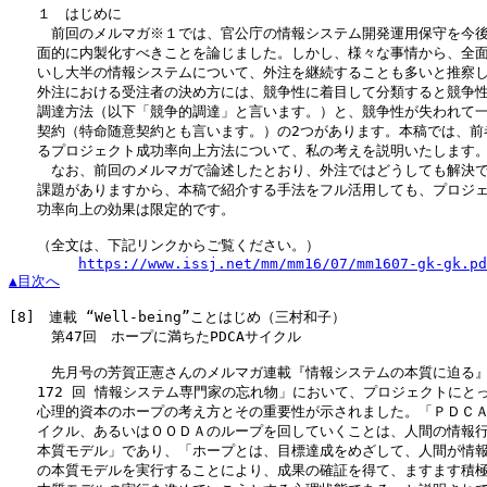
　　１　はじめに

　　　前回のメルマガ※１では、官公庁の情報システム開発運用保守を今後
　　面的に内製化すべきことを論じました。しかし、様々な事情から、全面
　　いし大半の情報システムについて、外注を継続することも多いと推察し
　　外注における受注者の決め方には、競争性に着目して分類すると競争性
　　調達方法（以下「競争的調達」と言います。）と、競争性が失われて一
　　契約（特命随意契約とも言います。）の2つがあります。本稿では、前者
　　るプロジェクト成功率向上方法について、私の考えを説明いたします。
　　　なお、前回のメルマガで論述したとおり、外注ではどうしても解決で
　　課題がありますから、本稿で紹介する手法をフル活用しても、プロジェ
　　功率向上の効果は限定的です。

　　（全文は、下記リンクからご覧ください。）

https://www.issj.net/mm/mm16/07/mm1607-gk-gk.pd
▲目次へ
[8]
　連載 “Well-being”ことはじめ（三村和子）

　　　第47回　ホープに満ちたPDCAサイクル

　　　先月号の芳賀正憲さんのメルマガ連載『情報システムの本質に迫る』
　　172 回 情報システム専門家の忘れ物」において、プロジェクトにとっ
　　心理的資本のホープの考え方とその重要性が示されました。「ＰＤＣＡ
　　イクル、あるいはＯＯＤＡのループを回していくことは、人間の情報行
　　本質モデル」であり、「ホープとは、目標達成をめざして、人間が情報
　　の本質モデルを実行することにより、成果の確証を得て、ますます積極