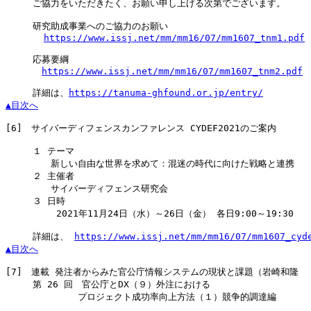
　　　ご協力をいただきたく、お願い申し上げる次第でございます。

　　　研究助成事業へのご協力のお願い

https://www.issj.net/mm/mm16/07/mm1607_tnm1.pdf
　　　応募要綱

https://www.issj.net/mm/mm16/07/mm1607_tnm2.pdf
　　　詳細は、
https://tanuma-ghfound.or.jp/entry/
▲目次へ
[6]
　サイバーディフェンスカンファレンス CYDEF2021のご案内

　　　１ テーマ

　　　　　新しい自由な世界を求めて：混迷の時代に向けた戦略と連携

　　　２ 主催者

　　　　　サイバーディフェンス研究会

　　　３ 日時

　　　　　 2021年11月24日（水）～26日（金） 各日9:00～19:30

　　　詳細は、 
https://www.issj.net/mm/mm16/07/mm1607_cyd
▲目次へ
[7]
　連載 発注者からみた官公庁情報システムの現状と課題（岩崎和隆

　　　第 26 回　官公庁とDX（９）外注における

　　　　　　　　プロジェクト成功率向上方法（１）競争的調達編
