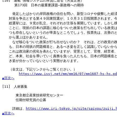
[10]
　連載 情報システムの本質に迫る（芳賀正憲）

　　　 第173回　日本の最重要課題―新政権への期待

　　　発足したばかりの岸田政権の信任を問い、新型コロナや疲弊した経済
　　対策を争点とする第４９回衆院選が、１０月３１日投開票されます。今
　　総選挙には、９党が乱立、それぞれが主張を展開しています。しかし残
　　ことに、現状の日本の課題に核心をついた政策を打ち出している政党は
　　つも存在しないというのが率直なところでしょう。投票先は、次善のと
　　から選ぶほかありません。

　　　なぜ核心をついた政策が打ち出せないのか？　それは、どの政党の政
　　も、日本の現状の問題構造と、あるべき姿を正しく認識していないから
　　これは政治家の劣化を表わしていますが、背景として、官僚、経営者、
　　ど、本来、社会を導いていく責務を負った人たちも、日本の問題構造と
　　き姿が分かっていないという実態があります。

　　（全文は、下記リンクからご覧ください。）

https://www.issj.net/mm/mm16/07/mm1607-hs-hs.pd
▲目次へ
[11]
　人材募集

　　　　東京都立産業技術研究センター

　　　　任期付研究員の公募

　　　詳細は、
https://www.iri-tokyo.jp/site/saiyou/zuiji.
▲目次へ