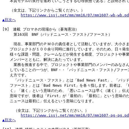
　　本質モデルの実行を進めていこうとする心理状態である」と説明されて
　　（全文は、下記リンクからご覧ください。）

https://www.issj.net/mm/mm16/07/mm1607-wb-wb.pd
▲目次へ
[9]
　連載 プロマネの現場から（蒼海憲治）

　　　第163回　BNF（バッドニュース・ファスト/ファースト）

　　　現在、事業部門のＰＭＯの責任者として活動していますが、大小さま
　　プロジェクトが１００余り同時に進行しています。そのため、日々発生
　　様々な課題・問題、クレームなどが発生する都度、プロジェクトや事業
　　メンバーとともに、解決にあたっています。

　　　業務を推進する中で、プロジェクトや事業部門のメンバーのみなさん
　　していることの一つが、BNF・・「バッドニュース・ファスト/ファース
　　え方です。

　　　「バッドニュース・ファスト」とは「Bad News Fast」、「バッド
　　ファースト」とは「Bad News First」を各々指します。前者は、「F
　　く」「速く」という意味のため、「悪いニュースは早く（速く）」伝え
　　意味ですが、後者は「First」が「最初の」「最初に」という意味のた
　　ニュースは最初に」伝えるという意味になります。

     （全文は、下記リンクからご覧ください。）

https://www.issj.net/mm/mm16/07/mm1607-pg-pg.pd
▲目次へ