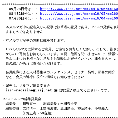
*******************************************************
　　09月28日号は・・ 
https://www.issj.net/mm/mm16/06/mm160
　　08月31日号は・・ 
https://www.issj.net/mm/mm16/05/mm160
　　07月30日号は・・ 
https://www.issj.net/mm/mm16/04/mm160
・本メルマガ中の記名入りの記事は執筆者の意見であり、ISSJの見解を表明
　するものではありません。

・本メルマガ記事の無断転載を禁じます。

・ISSJメルマガに関するご意見、ご感想をお寄せください。そして、皆さま
　からのご寄稿もお待ちしています。自薦・他薦を問いませんので、情報シ
　テムにまつわる様々なご意見をお気軽にお寄せください。非会員の方も、
　員の紹介があれば寄稿いただけます。

・会員組織による人材募集やカンファレンス、セミナー情報、新書の紹介

　など、会員の皆様に役立つ情報もお知らせください。

・宛先は、メルマガ編集委員会

　issj-magazine■issj.net（■は@に置き換えてください）です。

ISSJメルマガ編集委員会

　編集長　：川野喜一、　副編集長：永田奈央美

　編集委員：岩崎慎一、上野南海雄、魚田勝臣、神沼靖子、小林義人、

　　　　　　芳賀正憲（50音順）
