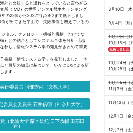
海外と比較すると遅れをとっていると言わざる
究所（IMD）の世界デジタル競争力ランキング
8月10日（
8年の22位から2022年は29位まで低下しまし
事例が出てきた半面で，失敗事例も増えているの
9月4日（月
デジタルテクノロジー（機械的機構）だけでな
10月9日（
構）との結合としてシステム全体を分析・設計
10月16日（
なわち，情報システム学の知見がきわめて重要
延長しました
子書籍「情報システム学」を発刊しました．本
10月24日（
点と最新の知見に基づいて，いかにDXによる新
10月28日（
します．
10月25日（
会実行委員長 阿部秀尚（文教大学）
11月3日（金
11月13日（
選定委員会委員長 石井信明（神奈川大学）
12月1日（金
賞（北陸大学 藤本雄紀 日下恭輔 田部田
晋）
12月2日（土