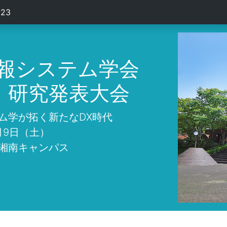
23
3
情報システム学会
・研究発表大会
ム学が拓く新たなDX時代
月9日（土）
湘南キャンパス