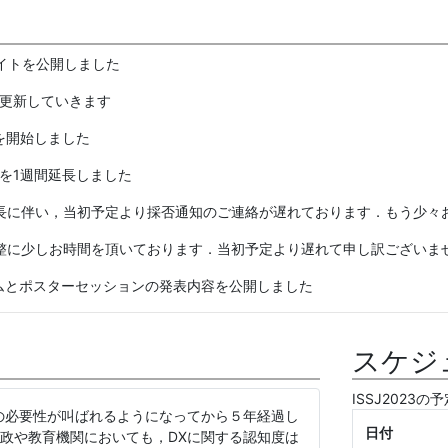
ebサイトを公開しました
順次更新していきます
込を開始しました
切りを1週間延長しました
込みの延長に伴い，当初予定より採否通知のご連絡が遅れております．もう少
テムの調整に少しお時間を頂いております．当初予定より遅れて申し訳ござい
ログラムとポスターセッションの発表内容を公開しました
スケジ
ISSJ2023
の必要性が叫ばれるようになってから５年経過し
日付
政や教育機関においても，DXに関する認知度は