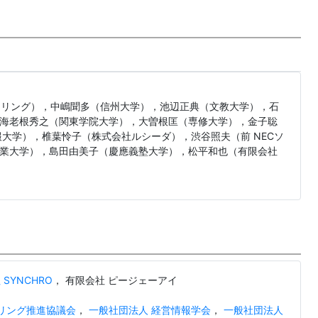
アリング），中嶋聞多（信州大学），池辺正典（文教大学），石
海老根秀之（関東学院大学），大曽根匡（専修大学），金子聡
大学），椎葉怜子（株式会社ルシーダ），渋谷照夫（前 NECソ
業大学），島田由美子（慶應義塾大学），松平和也（有限会社
SYNCHRO
， 有限会社 ピージェーアイ
デリング推進協議会
，
一般社団法人 経営情報学会
，
一般社団法人