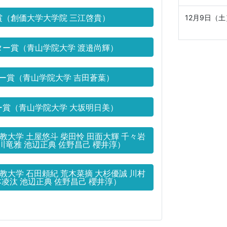
（創価大学大学院 三江啓貴）
12月9日（土
ー賞（青山学院大学 渡邉尚輝）
ー賞（青山学院大学 吉田蒼葉）
賞（青山学院大学 大坂明日美）
大学 土屋悠斗 柴田怜 田面大輝 千々岩
川竜雅 池辺正典 佐野昌己 櫻井淳）
大学 石田頼紀 荒木菜摘 大杉優誠 川村
本凌汰 池辺正典 佐野昌己 櫻井淳）