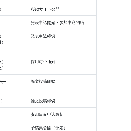
木）
Webサイト公開
）
発表申込開始・参加申込開始
月）
発表申込締切
月）
火）
採用可否通知
土）
水）
論文投稿開始
）
月）
論文投稿締切
）
参加事前申込締切
）
予稿集公開（予定）