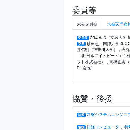
委員等
大会委員会
大会実行委
釈氏孝浩（文教大学 
委員長
砂田薫（国際大学GLO
委員
井信明（神奈川大学），石丸
（前 日本アイ・ビー・エム
フト株式会社），高橋正憲（
PJI会長）
協賛・後援
常磐システムエンジニア
協賛
日経コンピュータ
，
特
後援