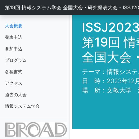
第19回 情報システム学会 全国大会・研究発表大会 - ISSJ20
ISSJ202
大会概要
発表申込
第19回 
参加申込
全国大会
プログラム
テーマ：情報システ
各種書式
日 時：2023年12
アクセス
場 所：文教大学 
過去の大会
情報システム学会