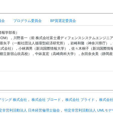
員会
プログラム委員会
BP賞選定委員会
情報学部長）
COM），川野喜一（前 株式会社富士通ディフェンスシステムエンジニ
亜矢子（一般社団法人循環型経済研究所），岩崎和隆（神奈川県庁），
株式会社），小林満男（新潟国際情報大学），佐々木桐子（新潟国際情報
都立新宿山吹高校），中鉢直宏（高崎商科大学），永田奈央美（静岡産
リング 株式会社
，
株式会社 ブロード
，
株式会社 プライド
，
株式会社 
定非営利活動法人 日本経営倫理士協会
，
特定非営利活動法人 UMLモ