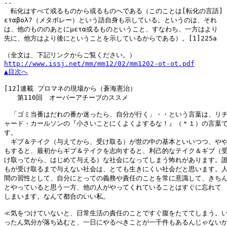
--

　転化はすべて或るものから或るものへである（このことは[転化の言語] μ
εταβολ?（メタボレー）という語自身も示している。というのは、それ

は、他のもののあとにμετα或るものということ、すなわち、一方はより

先に、他方はより後にということを示しているからである）。[1]225a

http://www.issj.net/mm/mm12/02/mm1202-ot-ot.pdf
▲目次へ
[12]
連載 プロマネの現場から（蒼海憲治）

　　第110回　オーバーアチーブのススメ

　「ゴミ当番はだれの番か迷ったら、自分が行く」・・という言葉は、リチ
ャード・カールソンの『小さいことにくよくよするな！』（＊１）の言葉で
す。

　ギブ＆テイク（与えてから、受け取る）が世の中の基本といいつつ、やや
もすると、最初からギブ＆テイクを志向すると、利己的なテイク＆ギブ（受
け取ってから、はじめて与える）な社会になってしまう怖れがあります。誰
もが受け取るまで与えない社会は、とても生きにくい社会だと思います。人
間の習性として、自分にとっての義務や責任のことを常に意識して、きちん
とやっていると思う一方、他の人がやってくれていることはすぐに忘れて

しまいます。なんて都合のいい私。

≪気をつけていないと、日常生活の責任のことですぐ腹をたててしまう。い
ったん気分が落ち込むと、一日にやるべきことが一千件もあるんじゃないか