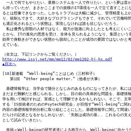
　一人で何でもやりたい、業務システムを一人で作りたい、という夢は昔か
ら持っていたが、まさかここまでの規模のIT環境を一人で立て直すことにな
るとは想像できなかった。しかもトラブルは大幅に減少し、管理精度も上が
り、統制もできて、大好きなプログラミングもできて、それでいて労働時間
も適正化されるという状態は、実現しなければ誰も信じないだろう。

　私は優秀な部類の人材ではなく、能力が急激に向上したとも考えにくいこ
とから、ITの進化の恩恵を受け、全体を見られるようになり、集団という非
効率で身動きができない状態から脱却したことが成功の要因ではないかと考
えている。

http://www.issj.net/mm/mm12/02/mm1202-hj-hs.pdf
▲目次へ
[10]
新連載　“Well-being”ことはじめ（三村和子）

　　第1回　“Other people matter.”（他者が大事）

　基礎情報学は、当学会で随分となじみのあるものになってきたが、私には
まだまだ難解だと感じられる。しかし、目の前の具体的な問題を、基礎情報
学を用いて検討すれば、実感として理解できるかもしれない。そこで、主宰
する「IS技術者のためのPsytech研究会」が目指す“Well-being”に関わ
内容の基礎情報学的分析に取り組むことにした。基礎情報学に関して間違い
だらけの記述となるかもしれないが、「失敗は成功の基」、これを心の支え
として試みていきたい。

　幸福＝Well-beingの研究者達による格言から、Well-beingに向かう