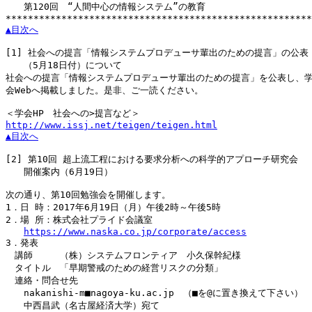
　　第120回　“人間中心の情報システム”の教育

▲目次へ
[1]
 社会への提言「情報システムプロデューサ輩出のための提言」の公表

　　（5月18日付）について

社会への提言「情報システムプロデューサ輩出のための提言」を公表し、学
会Webへ掲載しました。是非、ご一読ください。

http://www.issj.net/teigen/teigen.html
▲目次へ
[2]
 第10回 超上流工程における要求分析への科学的アプローチ研究会

　　開催案内（6月19日）

次の通り、第10回勉強会を開催します。

1．日 時：2017年6月19日（月）午後2時～午後5時

2．場 所：株式会社プライド会議室

https://www.naska.co.jp/corporate/access
3．発表

　講師　　　（株）システムフロンティア　小久保幹紀様

　タイトル　「早期警戒のための経営リスクの分類」

　連絡・問合せ先

　　nakanishi-m■nagoya-ku.ac.jp　（■を@に置き換えて下さい）

　　中西昌武（名古屋経済大学）宛て
