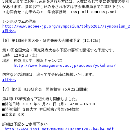
5月末日までにお申し込みをされた方には、人数に応じて更に参加費の割引

があります。参加お申し込みをされる方は学会事務局までご連絡下さい。

＜お問合せ・お申込み＞　学会事務局　issj-office■issj.net

http://www.acbee-jp.org/symposium/tokyo2017/symposium_2
▲目次へ
[6]
 第13回全国大会・研究発表大会開催予定（12月2日）

第13回全国大会・研究発表大会を下記の要領で開催する予定です。

日時　12月2日（土）

場所　神奈川大学　横浜キャンパス

http://www.kanagawa-u.ac.jp/access/yokohama/
▲目次へ
[7]
 第4回 HIS研究会　開催報告（5月22日開催）

第4回HIS研究会を下記の通り開催しました。

■開催日時 2017 年5 月22 日（月）14:00～16:00

■開催場所 専修大学 神田校舎7号館764教室

■出席者 6名

詳細は下記をご参照下さい

http://www.issj.net/mm/mm12/02/mm1202-k4-k4.pdf