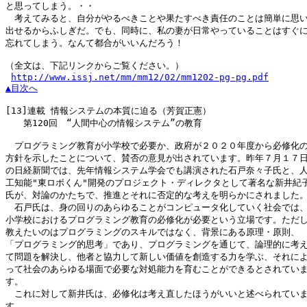
と思ってしまう。・・

　考えてみると、自分がやるべきことや果たすべき責任のことは簡単に思い
出せるからふしぎだ。でも、同時に、私の妻が日常やっていることはすぐに
忘れてしまう。なんて都合がいいんだろう！

（全文は、下記リンクからご覧ください。）

http://www.issj.net/mm/mm12/02/mm1202-pg-pg.pdf
▲目次へ
[13]
連載 情報システムの本質に迫る（芳賀正憲）

　　第120回　“人間中心の情報システム”の教育

　プログラミング教育が小学校で必要か、政府が２０２０年度から必修化の
方針を示したことについて、賛否の意見が出されています。昨年７月１７日
の日経新聞では、先年情報システム学会でも講演された石戸奈々子氏と、人
工知能"東ロボくん"開発のプロジェクト・ディレクタとして著名な新井紀子
氏が、対論のかたちで、推進とそれに否定的な考えを明らかにされました。
　石戸氏は、身の回りのあらゆることがコンピュータ化していく社会では、
小学校におけるプログラミング教育の必修化が必要という立場です。ただし
教えたいのはプログラミングのスキルではなく、背景にある原理・原則、

「プログラミング的思考」であり、プログラミングを通じて、論理的に考え
て問題を解決し、他者と協力して新しい価値を創造する力を学ぶ、それによ
って社会のあらゆる場面で必要な対処能力を育むことができるとされていま
す。

　これに対して新井氏は、必修化は考え直したほうがいいと述べられていま
す。
