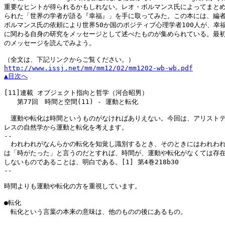
重要なヒントが得られるかもしれない。レオ・ボルマンス氏によってまとめ
られた「世界の学者が語る『幸福』」を手に取ってみた。この本には、編者
ボルマンス氏の依頼により世界50か国のポジティブ心理学者100人が、幸福
に関わる自身の研究をメッセージとして述べたものが集められている。最初
のメッセージを読んでみよう。

http://www.issj.net/mm/mm12/02/mm1202-wb-wb.pdf
▲目次へ
[11]
連載 オブジェクト指向と哲学（河合昭男）

　　第77回　時間と空間(11) - 運動と転化

　運動や転化は時間というものがなければありえない。今回は、アリストテ
レスの自然学から運動と転化を考えます。

--

　われわれがなんらかの転化を知覚し識別するとき、そのときにはわれわれ
は「時がたった」と言うのだとすれば、時間が、運動や転化がなくては存在
しないものであることは、明白である。[1] 第4巻218b30

--

時間よりも運動や転化の方を重視しています。

●転化

　転化という言葉の本来の意味は、他のものの後にあるもの。
