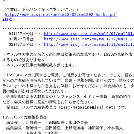
（全文は、下記リンクからご覧ください。）

http://www.issj.net/mm/mm12/02/mm1202-hs-hs.pdf
▲目次へ
*******************************************************
　 04月27日号は・・ 
http://www.issj.net/mm/mm12/01/mm1201
　 03月27日号は・・ 
http://www.issj.net/mm/mm11/12/mm1112
　 02月27日号は・・ 
http://www.issj.net/mm/mm11/11/mm1111
・本メルマガ中の記名入りの記事は執筆者の意見であり、ISSJの見解を表明
するものではありません。

・本メルマガ記事の無断転載を禁じます。

・ISSJメルマガに関するご意見、ご感想をお寄せください。そして、皆さま
からのご寄稿もお待ちしています。自薦・他薦を問いませんので、情報シス
テムにまつわる様々なご意見をお気軽にお寄せください。非会員の方も、会
員の紹介があれば寄稿いただけます。

　会員組織による人材募集やカンファレンス、セミナー情報、新書の紹介

など、会員の皆様に役立つ情報もお知らせください。

　宛先は、メルマガ編集委員会（issj-magazine■issj.net）です。

ISSJメルマガ編集委員会

　編集長　：川野喜一、　副編集長：永田奈央美

　編集委員：岩崎慎一、魚田勝臣、上野南海雄、神沼靖子、小林義人、

　　　　　　芳賀正憲（50音順）
