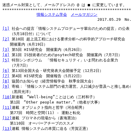
迷惑メール対策として、メールアドレスの @ は ■ に変更しています。

*******************************************************
情報システム学会
メールマガジン
　　　　　　　　　　　　　　　　　             2017.05.29　No.1
[1]
 社会への提言「情報システムプロデューサ輩出のための提言」の公表

[2]
 第10回 超上流工程における要求分析への科学的アプローチ研究会

[3]
[4]
[5]
 特別シンポジウム　「情報セキュリティ」いま問われる企業力

[6]
[7]
[8]
[9]
 寄稿：「情報システム部門の省力運営。人口減少が普及へと推し進める
[10]
新連載　“Well-being”ことはじめ（三村和子）

[11]
連載 オブジェクト指向と哲学（河合昭男）

[12]
連載 プロマネの現場から（蒼海憲治）

[13]
連載 情報システムの本質に迫る（芳賀正憲）
