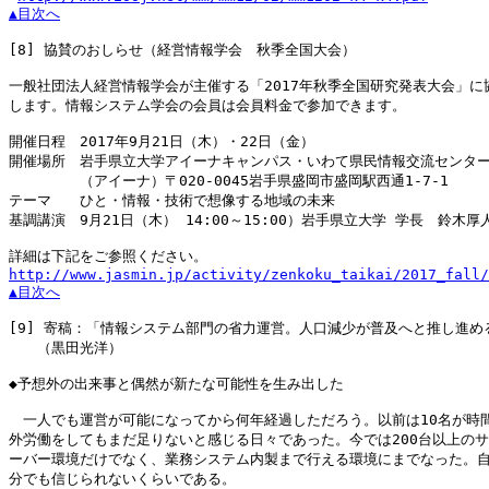
▲目次へ
[8]
 協賛のおしらせ（経営情報学会　秋季全国大会）

一般社団法人経営情報学会が主催する「2017年秋季全国研究発表大会」に協
します。情報システム学会の会員は会員料金で参加できます。

開催日程　2017年9月21日（木）・22日（金）

開催場所　岩手県立大学アイーナキャンパス・いわて県民情報交流センター
　　　　　（アイーナ）〒020-0045岩手県盛岡市盛岡駅西通1-7-1

テーマ　　ひと・情報・技術で想像する地域の未来

基調講演　9月21日（木） 14:00～15:00）岩手県立大学 学長　鈴木厚人
http://www.jasmin.jp/activity/zenkoku_taikai/2017_fall/
▲目次へ
[9]
 寄稿：「情報システム部門の省力運営。人口減少が普及へと推し進める
　　（黒田光洋）

◆予想外の出来事と偶然が新たな可能性を生み出した

　一人でも運営が可能になってから何年経過しただろう。以前は10名が時間
外労働をしてもまだ足りないと感じる日々であった。今では200台以上のサ

ーバー環境だけでなく、業務システム内製まで行える環境にまでなった。自
分でも信じられないくらいである。
