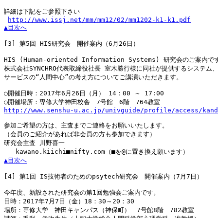
詳細は下記をご参照下さい

http://www.issj.net/mm/mm12/02/mm1202-k1-k1.pdf
▲目次へ
[3]
 第5回 HIS研究会　開催案内（6月26日）

HIS (Human-oriented Information Systems) 研究会のご案内で
株式会社SYNCHRO代表取締役社長 室木勝行様に同社が提供するシステム、
サービスの“人間中心”の考え方についてご講演いただきます。

○開催日時：2017年6月26日（月） 14：00 ～ 17:00

http://www.senshu-u.ac.jp/univguide/profile/access/kand
参加ご希望の方は、主査までご連絡をお願いいたします。

（会員のご紹介があれば非会員の方も参加できます）

研究会主査 川野喜一

▲目次へ
[4]
 第1回 IS技術者のためのpsytech研究会　開催案内（7月7日）

今年度、新設された研究会の第1回勉強会ご案内です。

日時：2017年7月7日（金）18：30～20：30

場所：専修大学　神田キャンパス（神保町）　7号館8階　782教室
