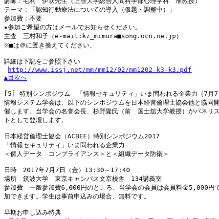
講師：毛利　伊吹先生（上智大学総合人間科学部心理学科　准教授）

テーマ：「認知行動療法についての導入（仮題・調整中）」

参加費：不要

★参加ご希望の方はメールでお知らせください。

主査　三村和子（e-mail:kz_mimura■song.ocn.ne.jp）

※■は＠に置き換えてください。

詳細は下記をご参照下さい

http://www.issj.net/mm/mm12/02/mm1202-k3-k3.pdf
▲目次へ
[5]
 特別シンポジウム　「情報セキュリティ」いま問われる企業力（7月7日
情報システム学会は、以下のシンポジウムを日本経営倫理士協会他と協同開
催します。当学会の名誉会長、杉野隆氏（前　国士舘大学教授）がパネリス
トとして登壇します。

日本経営倫理士協会（ACBEE）特別シンポジウム2017

「情報セキュリティ」いま問われる企業力

＜個人データ　コンプライアンス＞と＜組織データ防衛＞

日時　2017年7月7日（金）13:30～17:40

場所　筑波大学　東京キャンパス文京校舎　134講義室

参加費　一般参加費6,000円のところ、当学会の会員は会員料金5,000円で
加できます。学生は事前申込みの場合、無料です。

早期お申し込み特典
