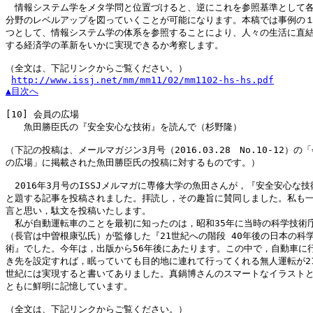
　情報システム学をメタ学問と位置づけると、逆にこれを参照基準として各
分野のレベルアップを図っていくことが可能になります。本稿では事例の１
つとして、情報システム学の体系を参照することにより、人々の生活に直結
する経済学の革新をいかに実現できるか考察します。

（全文は、下記リンクからご覧ください。）

http://www.issj.net/mm/mm11/02/mm1102-hs-hs.pdf
▲目次へ
[10]
 会員の広場

　　魚田勝臣氏の『安全安心な技術』を読んで（杉野隆）

（下記の投稿は、メールマガジン3月号（2016.03.28　No.10-12）の「
の広場」に掲載された魚田勝臣氏の投稿に対するものです。）

　2016年3月号のISSJメルマガに専修大学の魚田さんが，『安全安心な技術
と題する記事を投稿されました。拝読し，その趣旨に賛同しました。私も一
言と思い，駄文を投稿いたします。

　私が自動運転車のことを最初に知ったのは，昭和35年に当時の科学技術庁
（長官は中曽根康弘氏）が監修した『21世紀への階段 40年後の日本の科学
術』でした。今年は，出版から56年後にあたります。この中で，自動車に行
き先を設定すれば，眠っていても目的地に連れて行ってくれる無人運転が21
世紀には実現すると書いてありました。真鍋博さんのスマートなイラストと
ともに鮮明に記憶しています。

（全文は、下記リンクからご覧ください。）
