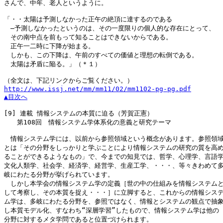
さんで、中年、老人というように。

「・・太陽は予測しなかった正午の絶頂に達するのである

　―予測しなかったというのは、その一度限りの個人的な存在にとって、

　その南中点を前もって知ることはできないからである。

　正午一二時に下降が始まる。

　しかも、この下降は、午前のすべての価値と理想の転倒である。

　太陽は矛盾に陥る。」（＊１）

http://www.issj.net/mm/mm11/02/mm1102-pg-pg.pdf
▲目次へ
[9]
 連載 情報システムの本質に迫る（芳賀正憲）

　　第108回　情報システム学体系化の意義と研究テーマ

　情報システム学には、以前から参照領域という概念があります。参照領域
とは「その分野をしっかりと学ぶことにより情報システムの研究の質を高め
ることができるようなもの」で、今までの知見では、哲学、心理学、言語学
文化人類学、社会学、経済学、経営学、生産工学、・・・、等々きわめて多
岐にわたる分野が挙げられています。

　しかし本学会の情報システム学の定義［世の中の仕組みを情報システムと
して考察し、その本質を捉え・・・］に立脚すると、これからの情報システ
ム学は、多岐にわたる分野を、参照ではなく、情報とシステムの観点で抽象
し本質モデル化、すなわち“深層学習”したもので、情報システム学は他の

分野に対するメタ学問であると位置づけられます。
