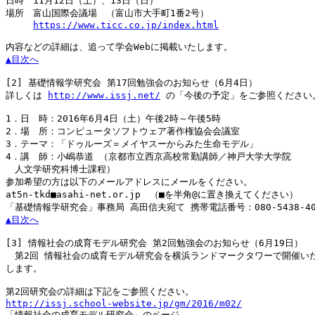
日時　11月12日（土）、13日（日）

場所　富山国際会議場　（富山市大手町1番2号）

https://www.ticc.co.jp/index.html
▲目次へ
[2]
 基礎情報学研究会 第17回勉強会のお知らせ（6月4日）

詳しくは 
http://www.issj.net/
 の「今後の予定」をご参照ください。
1．日　時：2016年6月4日（土）午後2時～午後5時

2．場　所：コンピュータソフトウェア著作権協会会議室

3．テーマ：「ドゥルーズ＝メイヤスーからみた生命モデル」

4．講　師：小嶋恭道 （京都市立西京高校常勤講師／神戸大学大学院

　人文学研究科博士課程）

参加希望の方は以下のメールアドレスにメールをください。

at5n-tkd■asahi-net.or.jp　（■を半角@に置き換えてください）

▲目次へ
[3]
 情報社会の成育モデル研究会 第2回勉強会のお知らせ（6月19日）

　第2回 情報社会の成育モデル研究会を横浜ランドマークタワーで開催いた
します。

http://issj.school-website.jp/gm/2016/m02/