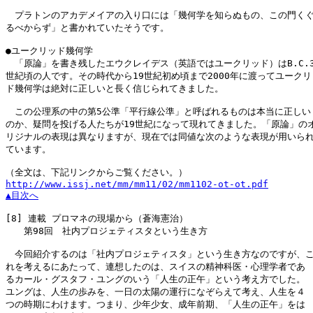
　プラトンのアカデメイアの入り口には「幾何学を知らぬもの、この門くぐ
るべからず」と書かれていたそうです。

●ユークリッド幾何学

　「原論」を書き残したエウクレイデス（英語ではユークリッド）はB.C.3
世紀頃の人です。その時代から19世紀初め頃まで2000年に渡ってユークリッ
ド幾何学は絶対に正しいと長く信じられてきました。

　この公理系の中の第5公準「平行線公準」と呼ばれるものは本当に正しい

のか、疑問を投げる人たちが19世紀になって現れてきました。「原論」のオ
リジナルの表現は異なりますが、現在では同値な次のような表現が用いられ
ています。

http://www.issj.net/mm/mm11/02/mm1102-ot-ot.pdf
▲目次へ
[8]
 連載 プロマネの現場から（蒼海憲治）

　　第98回　社内プロジェティスタという生き方

　今回紹介するのは「社内プロジェティスタ」という生き方なのですが、こ
れを考えるにあたって、連想したのは、スイスの精神科医・心理学者であ

るカール・グスタフ・ユングのいう「人生の正午」という考え方でした。

ユングは、人生の歩みを、一日の太陽の運行になぞらえて考え、人生を４

つの時期にわけます。つまり、少年少女、成年前期、「人生の正午」をは
