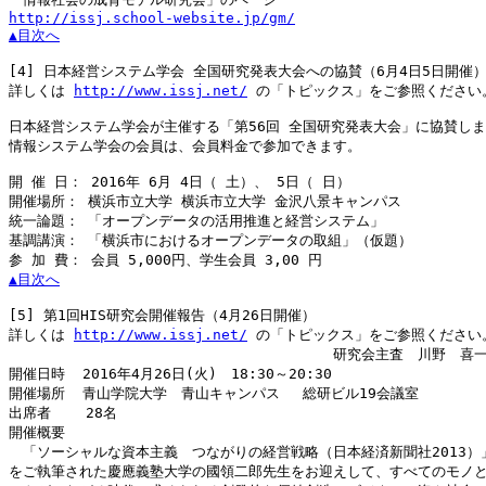
http://issj.school-website.jp/gm/
▲目次へ
[4]
 日本経営システム学会 全国研究発表大会への協賛（6月4日5日開催）
詳しくは 
http://www.issj.net/
 の「トピックス」をご参照ください。
日本経営システム学会が主催する「第56回 全国研究発表大会」に協賛しま
情報システム学会の会員は、会員料金で参加できます。

開 催 日： 2016年 6月 4日（ 土）、 5日（ 日）

開催場所： 横浜市立大学 横浜市立大学 金沢八景キャンパス

統一論題： 「オープンデータの活用推進と経営システム」

基調講演： 「横浜市におけるオープンデータの取組」（仮題）

▲目次へ
[5]
 第1回HIS研究会開催報告（4月26日開催）

詳しくは 
http://www.issj.net/
 の「トピックス」をご参照ください。
　　　　　　　　　　　　　　　　　　　　　　　研究会主査　川野　喜一
開催日時  2016年4月26日(火)　18:30～20:30

開催場所  青山学院大学　青山キャンパス 　総研ビル19会議室

出席者    28名

開催概要

　「ソーシャルな資本主義　つながりの経営戦略（日本経済新聞社2013）」
をご執筆された慶應義塾大学の國領二郎先生をお迎えして、すべてのモノと