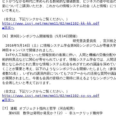
ヒトがつながる時代に求められる創発的な価値創造、ビジネスの姿や社会の
姿についてご講演いただき、これからの情報システム社会（人と情報）につ
いて考えた。

http://www.issj.net/mm/mm11/02/mm1102-kk-kk.pdf
▲目次へ
[6]
 第9回シンポジウム開催報告（5月14日開催）

　　　　　　　　　　　　　　　　　　　　　研究普及委員長　、宮川裕之
　2016年5月14日（土）に情報システム学会第9回シンポジウムが専修大学
神田キャンパスで開催されました。

　IoTや人工知能といった情報技術の進展に伴い、人間と機械の労働分配や
術的特異点などに関心が寄せられています。情報システム学会では、人間活
動となじみのとれた豊かな情報システム社会をめざすための議論を深めてい
くことが重要と考え、以下のようなシンポジウムを開催いたしました（参加
者数51名）。いずれの講演内容についてもフロアーからの活発な質問や議論
が展開されました。今後も会員の皆様のご期待に添えるようなシンポジウム
を企画したいと考えております。

http://www.issj.net/mm/mm11/02/mm1102-sy-sy.pdf
▲目次へ
[7]
 連載 オブジェクト指向と哲学（河合昭男）

　　第65回　数学は発明か発見か？(2) - 非ユークリッド幾何学
