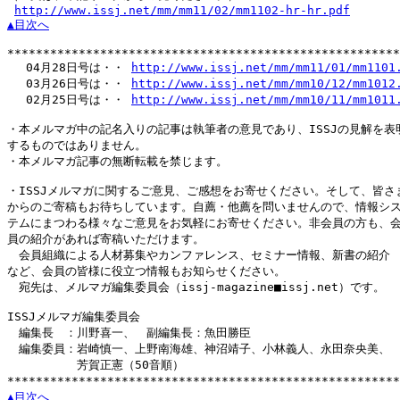
http://www.issj.net/mm/mm11/02/mm1102-hr-hr.pdf
▲目次へ
*******************************************************
　 04月28日号は・・ 
http://www.issj.net/mm/mm11/01/mm1101
　 03月26日号は・・ 
http://www.issj.net/mm/mm10/12/mm1012
　 02月25日号は・・ 
http://www.issj.net/mm/mm10/11/mm1011
・本メルマガ中の記名入りの記事は執筆者の意見であり、ISSJの見解を表明
するものではありません。

・本メルマガ記事の無断転載を禁じます。

・ISSJメルマガに関するご意見、ご感想をお寄せください。そして、皆さま
からのご寄稿もお待ちしています。自薦・他薦を問いませんので、情報シス
テムにまつわる様々なご意見をお気軽にお寄せください。非会員の方も、会
員の紹介があれば寄稿いただけます。

　会員組織による人材募集やカンファレンス、セミナー情報、新書の紹介

など、会員の皆様に役立つ情報もお知らせください。

　宛先は、メルマガ編集委員会（issj-magazine■issj.net）です。

ISSJメルマガ編集委員会

　編集長　：川野喜一、　副編集長：魚田勝臣

　編集委員：岩崎慎一、上野南海雄、神沼靖子、小林義人、永田奈央美、

　　　　　　芳賀正憲（50音順）

▲目次へ