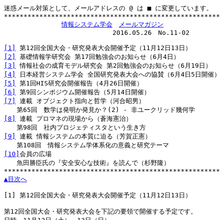
迷惑メール対策として、メールアドレスの @ は ■ に変更しています。

*******************************************************
情報システム学会
メールマガジン
　　　　　　　　　　　　　　　　　2016.05.26　No.11-02

[1]
[2]
[3]
[4]
[5]
[6]
[7]
 連載 オブジェクト指向と哲学（河合昭男）

[8]
 連載 プロマネの現場から（蒼海憲治）

[9]
 連載 情報システムの本質に迫る（芳賀正憲）

[10]
会員の広場

　　魚田勝臣氏の『安全安心な技術』を読んで（杉野隆）

▲目次へ
[1]
 第12回全国大会・研究発表大会開催予定（11月12日13日）

第12回全国大会・研究発表大会を下記の要領で開催する予定です。
