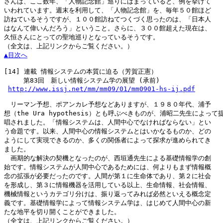
さんは、ここ数年、「人物記念館」巡りにはまっていると、例を挙げて

いわれています。週末を利用して、「人物記念館」を、毎年５０館ほど

訪ねているそうですが、１００館訪ねてつくづく思ったのは、「日本人

はなんて偉いんだろう」ということ。さらに、３００館超えた現在は、

久恒さんにとっての聖地巡りとなっているそうです。

▲目次へ
[14]
 連載 情報システムの本質に迫る（芳賀正憲）

　　　第83回　新しい情報システム学の展望 (承前)

http://www.issj.net/mm/mm09/01/mm0901-hs-ij.pdf
　リーマン予想、ポアンカレ予想などありますが、１９８０年代、浦予

想（the Ura hypothesis）とも呼ぶべきものが、浦昭二先生によって提
唱されました。「情報システムは、人間中心でなければならない」とい

う命題です。以来、人間中心の情報システムとはいかなるものか、どの

ようにして実現できるのか、多くの関係者によって探求が進められてき

ました。

　画期的な解決の契機となったのが、西垣通先生による基礎情報学の創

始です。情報システムが人間中心であるためには、何よりもまず情報概

念の拡張が必要だったのです。人間が第１に生命体であり、第２に社会

を形成し、第３に情報機器を活用している以上、生命情報、社会情報、

機械情報というカテゴリ分けは、振り返ってみれば必然といえる概念定

義です。基礎情報学によって情報システム学は、はじめて人間中心の新

たな地平を切り開くことができました。

（全文は、上記リンクからご覧ください。）
