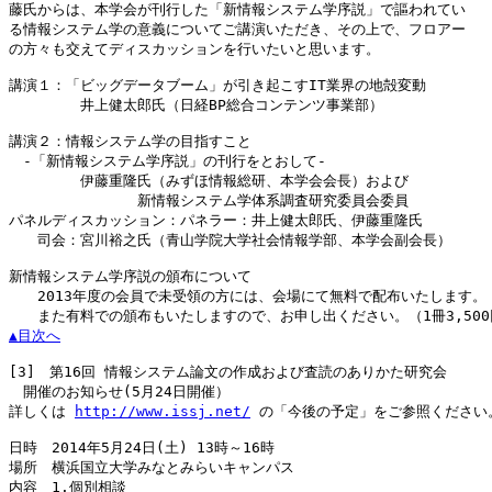
藤氏からは、本学会が刊行した「新情報システム学序説」で謳われてい

る情報システム学の意義についてご講演いただき、その上で、フロアー

の方々も交えてディスカッションを行いたいと思います。

講演１：「ビッグデータブーム」が引き起こすIT業界の地殻変動

　　　　　井上健太郎氏（日経BP総合コンテンツ事業部）

講演２：情報システム学の目指すこと

　-「新情報システム学序説」の刊行をとおして-

　　　　　伊藤重隆氏（みずほ情報総研、本学会会長）および

　　　　　　　　　新情報システム学体系調査研究委員会委員

パネルディスカッション：パネラー：井上健太郎氏、伊藤重隆氏

　　司会：宮川裕之氏（青山学院大学社会情報学部、本学会副会長）

新情報システム学序説の頒布について

　　2013年度の会員で未受領の方には、会場にて無料で配布いたします。

▲目次へ
[3]
　第16回 情報システム論文の作成および査読のありかた研究会

　開催のお知らせ(5月24日開催）

詳しくは 
http://www.issj.net/
 の「今後の予定」をご参照ください。
日時　2014年5月24日(土) 13時～16時

場所　横浜国立大学みなとみらいキャンパス

内容　1.個別相談
