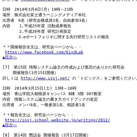
日時　2014年3月4日(月）19時～21時

場所　株式会社富士通ラーニングメディア本社

出席者　6名（研究会構成員3名、自由参加3名）

内容　  1.平成25年度 活動成果報告

　　　  2.平成26年度 研究計画策定

　　　　3.eポートフォリオに関する先行研究リストの報告

＊＊開催報告全文は、研究会ページから・・

https://www.facebook.com/EisdLab
▲目次へ
[7]
　第15回 情報システム論文の作成および査読のありかた研究会

　　 開催報告(3月15日開催）

詳しくは 
http://www.issj.net/
 の「トピックス」をご参照ください。
日時　2014年3月15日(土) 13時～16時

場所　青山学院大相模原キャンパス B棟 3階 307教室

内容　情報システム論文の書き方ガイドブックの改定

出席者　メンバ4名、一般参加1名、相談者1名

＊＊報告全文は、研究会ページから・・

http://issj.school-website.jp/writing/2012/
▲目次へ
[8]
　第14回 懇話会 開催報告（3月17日開催）
