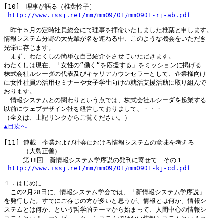
[10]
　理事が語る（椎葉怜子）

http://www.issj.net/mm/mm09/01/mm0901-rj-ab.pdf
　昨年５月の定時社員総会にて理事を拝命いたしました椎葉と申します。

情報システム分野の大先輩が名を連ねる中、このような機会をいただき

光栄に存じます。

　まず、わたくしの簡単な自己紹介をさせていただきます。

わたくしは現在、「女性の”働く“を応援する」をミッションに掲げる

株式会社ルシーダの代表及びキャリアカウンセラーとして、企業様向け

に女性社員の活用セミナーや女子学生向けの就活支援活動に取り組んで

おります。

　情報システムとの関わりという点では、株式会社ルシーダを起業する

以前にウェブデザイン社を経営しておりまして、・・・

▲目次へ
[11]
 連載　企業および社会における情報システムの意味を考える

　　　（大島正善）

　　　第18回　新情報システム学序説の発刊に寄せて　その１

http://www.issj.net/mm/mm09/01/mm0901-kj-cd.pdf
１．はじめに

　この2月28日に、情報システム学会では、「新情報システム学序説」

を発行した。すでにご存じの方が多いと思うが、情報とは何か、情報シ

ステムとは何か、という哲学的テーマから始まって、人間中心の情報シ
