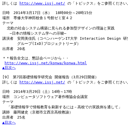
詳しくは 
http://www.issj.net/
 の「トピックス」をご参照ください。
日時　2014年3月17日（水）　18時00分～20時15分

場所　専修大学神田校舎１号館ゼミ室４２

テーマ

  北欧の社会システム構築に見られる参加型デザインの理論と実践

　　―日本の情報システム学への示唆―

講演者　安岡美佳氏（コペンハーゲンIT大学 Interaction Design 研究
　　　　グループ(IxD)プロジェクトリーダ）

出席者　20名

＊＊報告全文は、懇話会ページから・・

http://www.issj.net/konwa/konwa.html
▲目次へ
[9]
　第7回基礎情報学研究会 開催報告（3月29日開催）

詳しくは 
http://www.issj.net/
 の「トピックス」をご参照ください。
日時　2014年3月29日（土）14時～17時

場所　コンピュータソフトウェア著作権協会会議室

テーマ

  「基礎情報学で情報教育を刷新するには－高校での実践例を通して」

講師　藤岡健史（京都市立西京高校教諭）

▲目次へ