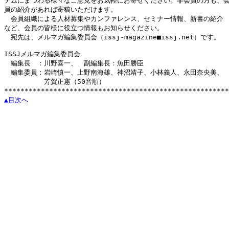
テムにまつわる様々なご意見をお気軽にお寄せください。非会員の方も、会
員の紹介があれば寄稿いただけます。

　会員組織による人材募集やカンファレンス、セミナー情報、新書の紹介

など、会員の皆様に役立つ情報もお知らせください。

　宛先は、メルマガ編集委員会（issj-magazine■issj.net）です。

ISSJメルマガ編集委員会

　編集長　：川野喜一、　副編集長：魚田勝臣

　編集委員：岩崎慎一、上野南海雄、神沼靖子、小林義人、永田奈央美、

　　　　　　芳賀正憲（50音順）

▲目次へ