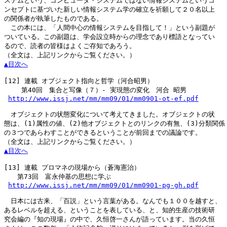
ステムという、コンピュータ・システムではない情報システムというコ

ンセプトに基づいた新しい情報システム学の確立を祈願して２０名以上

の関係者が執筆したものである。

　この本には、「人間中心の情報システムを目指して！」という副題が

ついている。この副題は、学会設立時からの理念であり標語となってい

るので、読者の皆様はよくご存知であろう。

▲目次へ
[12]
 連載 オブジェクト指向と哲学（河合昭男）

 　　第40回　集合と写像（７）- 実現態の変化　河合 昭男

http://www.issj.net/mm/mm09/01/mm0901-ot-ef.pdf
　オブジェクトの状態変化について考えてきました。オブジェクトの状

態は、(1)属性の値、(2)他オブジェクトとのリンクの有無、(3)分類関係

の３つであらわすことができるということが前回までの議論です。

▲目次へ
[13]
 連載 プロマネの現場から（蒼海憲治）

　　第73回　富永仲基の思想に学ぶ

http://www.issj.net/mm/mm09/01/mm0901-pg-gh.pdf
　日本には古来、「百説」という言葉がある。なんでも１００を越すと、

あるレベルを超える、ということを表している、と、知的生産の技術研

究会編の『知の現場』の中で、久恒啓一さんが語っています。当の久恒
