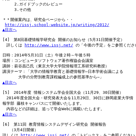
　　　2.ガイドブックのレビュー

　　　3.その他

＊＊開催案内は、研究会ページから・・

http://issj.school-website.jp/writing/2012/
▲目次へ
[4]
　第8回基礎情報学研究会 開催のお知らせ（5月31日開催予定）

　詳しくは 
http://www.issj.net/
 の「今後の予定」をご参照ください
日時：2014年5月31日（土）午後２時～午後５時

場所：コンピュータソフトウェア著作権協会会議室

講師：萩谷昌己氏（東京大学大学院情報理工系研究科教授）

講演テーマ：「大学の情報学教育と基礎情報学―日本学術会議による

▲目次へ
[5]
　2014年度 情報システム学会全国大会（11月29、30日開催）

　2014年度全国大会・研究発表大会を11月29日、30日に静岡産業大学情

報学部 藤枝キャンパスにて開催いたします。

▲目次へ
[6]
　第11回 教育情報システムデザイン研究会 開催報告

   （3月4日開催）

詳しくは 
http://www.issj.net/
 の「トピックス」をご参照ください。