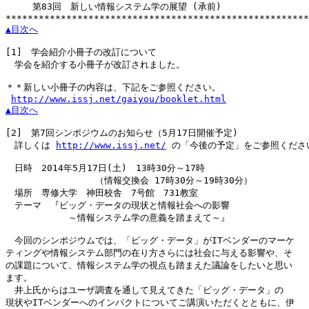
　　　第83回　新しい情報システム学の展望 (承前)

▲目次へ
[1]
　学会紹介小冊子の改訂について

　学会を紹介する小冊子が改訂されました。

＊＊新しい小冊子の内容は、下記をご参照ください。

http://www.issj.net/gaiyou/booklet.html
▲目次へ
[2]
　第7回シンポジウムのお知らせ（5月17日開催予定)

　詳しくは 
http://www.issj.net/
 の「今後の予定」をご参照ください
　日時　2014年5月17日(土)　13時30分～17時

　　　　　　　　　　（情報交換会 17時30分～19時30分）

　場所　専修大学　神田校舎　7号館　731教室

　テーマ　『ビッグ・データの現状と情報社会への影響

　　　　　　　～情報システム学の意義を踏まえて～』

　今回のシンポジウムでは、「ビッグ・データ」がITベンダーのマーケ

ティングや情報システム部門の在り方さらには社会に与える影響や、そ

の課題について、情報システム学の視点も踏まえた議論をしたいと思い

ます。

　井上氏からはユーザ調査を通して見えてきた「ビッグ・データ」の

現状やITベンダーへのインパクトについてご講演いただくとともに、伊
