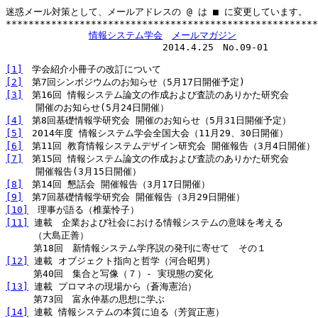
迷惑メール対策として、メールアドレスの @ は ■ に変更しています。

*******************************************************
情報システム学会
メールマガジン
　　　　　　　　　　　　　　　　　2014.4.25　No.09-01

[1]
[2]
[3]
　第16回 情報システム論文の作成および査読のありかた研究会

[4]
[5]
[6]
[7]
　第15回 情報システム論文の作成および査読のありかた研究会

[8]
[9]
[10]
[11]
 連載　企業および社会における情報システムの意味を考える

　　　（大島正善）

[12]
 連載 オブジェクト指向と哲学（河合昭男）

[13]
 連載 プロマネの現場から（蒼海憲治）

[14]
 連載 情報システムの本質に迫る（芳賀正憲）
