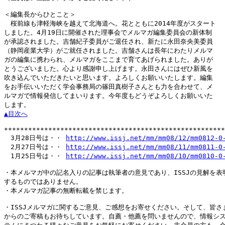
＜編集長からひとこと＞

　桜前線も津軽海峡を越えて北海道へ。花とともに2014年度がスタート

しました。4月19日に開催された理事会でメルマガ編集委員会の新体制

が承認されました。吉舗紀子委員がご退任され、新たに永田奈央美委員

（静岡産業大学）がご就任されました。吉舗さんは長年にわたりメルマ

ガの編集に携わられ、メルマガをここまで育てあげられました。ありが

とうございました。心より感謝申し上げます。永田さんにはぜひ新風を

吹き込んでいただきたいと思います。よろしくお願いいたします。編集

をお手伝いいただく学会事務局の篠田真樹子さんとも力を合わせて、メ

ルマガで情報発信してまいります。今年度もどうぞよろしくお願いいた

▲目次へ
*******************************************************
　3月28日号は・・ 
http://www.issj.net/mm/mm08/12/mm0812-0
　2月27日号は・・ 
http://www.issj.net/mm/mm08/11/mm0811-0
　1月25日号は・・ 
http://www.issj.net/mm/mm08/10/mm0810-0
・本メルマガ中の記名入りの記事は執筆者の意見であり、ISSJの見解を表明
するものではありません。

・本メルマガ記事の無断転載を禁じます。

・ISSJメルマガに関するご意見、ご感想をお寄せください。そして、皆さま
からのご寄稿もお待ちしています。自薦・他薦を問いませんので、情報シス