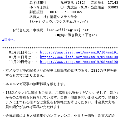
　　　　　　　　みずほ銀行　　　　九段支店（532）　普通預金　171439
　　　　　　　　ゆうちょ銀行　　　〇一九支店（019）当座預金　030036
　　　　　　　　郵便振替　　00180－7－300365

　　　　　　　　名義人　社）情報システム学会

　　　　　　　　(シャ）ジョウホウシステムガッカイ）

　　　お問合せ先：事務局　issj-office■issj.net

▲目次へ
*******************************************************
　　01月31日号は・・ 
https://www.issj.net/mm/mm19/10/mm191
　　01月01日号は・・ 
https://www.issj.net/mm/mm19/09/mm190
　　11月29日号は・・ 
https://www.issj.net/mm/mm19/08/mm190
・本メルマガ中の記名入りの記事は執筆者の意見であり、ISSJの見解を表明
　するものではありません。

・本メルマガ記事の無断転載を禁じます。

・ISSJメルマガに関するご意見、ご感想をお寄せください。そして、皆さま
　からのご寄稿もお待ちしています。自薦・他薦を問いませんので、情報シ
　テムにまつわる様々なご意見をお気軽にお寄せください。非会員の方も、
　員の紹介があれば寄稿いただけます。

・会員組織による人材募集やカンファレンス、セミナー情報、新書の紹介
