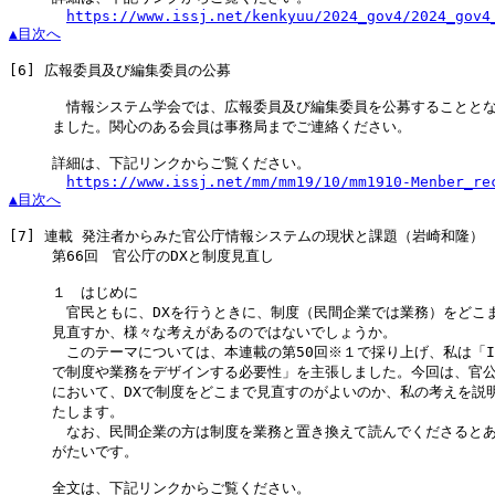
https://www.issj.net/kenkyuu/2024_gov4/2024_gov4
▲目次へ
[6]
 広報委員及び編集委員の公募

　　　　情報システム学会では、広報委員及び編集委員を公募することとな
　　　ました。関心のある会員は事務局までご連絡ください。

　　　詳細は、下記リンクからご覧ください。

https://www.issj.net/mm/mm19/10/mm1910-Menber_re
▲目次へ
[7]
 連載 発注者からみた官公庁情報システムの現状と課題（岩崎和隆）

　　　第66回　官公庁のDXと制度見直し

　　　１　はじめに

　　　　官民ともに、DXを行うときに、制度（民間企業では業務）をどこま
　　　見直すか、様々な考えがあるのではないでしょうか。

　　　　このテーマについては、本連載の第50回※１で採り上げ、私は「IT
　　　で制度や業務をデザインする必要性」を主張しました。今回は、官公
　　　において、DXで制度をどこまで見直すのがよいのか、私の考えを説明
　　　たします。

　　　　なお、民間企業の方は制度を業務と置き換えて読んでくださるとあ
　　　がたいです。

　　　全文は、下記リンクからご覧ください。
