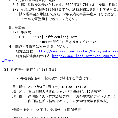
　　　2-1 提出期限を延長いたします。2025年3月7日（金）を提出期限と
　　　2-2 それ以後も随時受け付けますが、活動期間は原則として研究会設
　　　　　請を理事会が承認してから、2年以内の事業年度末日までとなりま
　　　2-3 メールで事務局まで送ってください。

　　3．提出先

　　　3-1 事務局

　　　　　Eメール：issj-office■issj.net

　　　　　　　　　　　(■は＠(半角)に置き換えてください)

　　4. 関連する資料は次を参照ください。

　　　　研究会規程　
http://www.issj.net/kitei/kenkyuukai-k
　　　　研究会関連書類の様式 
http://www.issj.net/kenkyuu/you
▲目次へ
[3]
 春講演会 開催予定（3月8日）

　　　2025年春講演会を下記の要領で開催する予定です。

　　　日　時： 2025年3月8日（土）13:00～16:00

　　　場　所： 青山学院大学青山キャンパス総研ビル19会議室

　　　講　師： 高嶋朗子氏（株式会社ブロード海外事業部ディレクター）

　　　　　　　 内田勝也氏（情報セキュリティ大学院大学名誉教授）

　　　情報交換会：　終了後に会場外にて開催予定
