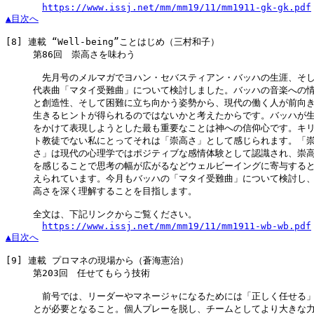
https://www.issj.net/mm/mm19/11/mm1911-gk-gk.pdf
▲目次へ
[8]
 連載 “Well-being”ことはじめ（三村和子）

　　　第86回　崇高さを味わう

　　　　先月号のメルマガでヨハン・セバスティアン・バッハの生涯、そし
　　　代表曲「マタイ受難曲」について検討しました。バッハの音楽への情
　　　と創造性、そして困難に立ち向かう姿勢から、現代の働く人が前向き
　　　生きるヒントが得られるのではないかと考えたからです。バッハが生
　　　をかけて表現しようとした最も重要なことは神への信仰心です。キリ
　　　ト教徒でない私にとってそれは「崇高さ」として感じられます。「崇
　　　さ」は現代の心理学ではポジティブな感情体験として認識され、崇高
　　　を感じることで思考の幅が広がるなどウェルビーイングに寄与すると
　　　えられています。今月もバッハの「マタイ受難曲」について検討し、
　　　高さを深く理解することを目指します。

　　　全文は、下記リンクからご覧ください。

https://www.issj.net/mm/mm19/11/mm1911-wb-wb.pdf
▲目次へ
[9]
 連載 プロマネの現場から（蒼海憲治）

　　　第203回　任せてもらう技術

　　　　前号では、リーダーやマネージャになるためには「正しく任せる」
　　　とが必要となること。個人プレーを脱し、チームとしてより大きな力