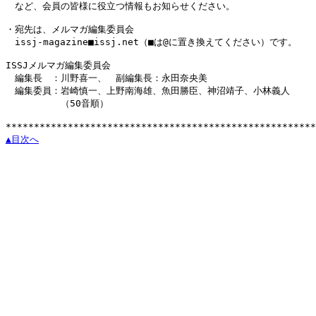
　など、会員の皆様に役立つ情報もお知らせください。

・宛先は、メルマガ編集委員会

　issj-magazine■issj.net（■は@に置き換えてください）です。

ISSJメルマガ編集委員会

　編集長　：川野喜一、　副編集長：永田奈央美

　編集委員：岩崎慎一、上野南海雄、魚田勝臣、神沼靖子、小林義人

　　　　　　（50音順）

▲目次へ