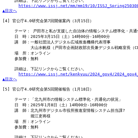
　　　詳細は、下記リンクからご覧ください。

https://www.issj.net/mm/mm19/10/ISSJ_Spring25030
▲目次へ
[4]
 官公庁4.0研究会第7回開催案内（3月15日）

　　　テーマ： 戸田市と私が支援した自治体の情報システム標準化・共通化
　　　日　時：2025年3月15日（土）14時00分-16時00分

　　　講　師：一般社団法人デジタル広域推進機構代表理事

　　　　　　　大山水帆様（戸田市企画財政部次長兼デジタル戦略室長（CD
　　　場　所：オンライン

　　　参加費：無料

　　　詳細は、下記リンクからご覧ください。

https://www.issj.net/kenkyuu/2024_gov4/2024_gov4
▲目次へ
[5]
 官公庁4.0研究会第5回開催報告（1月18日）

　　　テーマ：「北九州市の情報システム標準化・共通化の状況」

　　　日　時：2025年1月8日（土）14時00分-16時00分

　　　講　師：北九州市デジタル市役所推進室情報システム担当課?

　　　　　　　堀江吏将様

　　　場　所：オンライン

　　　参加費：無料

　　　詳細は、下記リンクからご覧ください。
