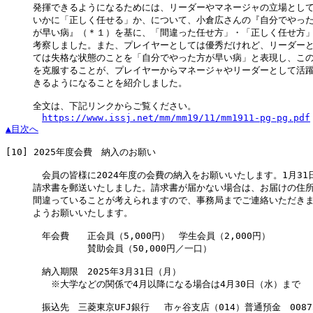
　　　発揮できるようになるためには、リーダーやマネージャの立場として
　　　いかに「正しく任せる」か、について、小倉広さんの『自分でやった
　　　が早い病』（＊１）を基に、「間違った任せ方」・「正しく任せ方」
　　　考察しました。また、プレイヤーとしては優秀だけれど、リーダーと
　　　ては失格な状態のことを「自分でやった方が早い病」と表現し、この
　　　を克服することが、プレイヤーからマネージャやリーダーとして活躍
　　　きるようになることを紹介しました。

　　　全文は、下記リンクからご覧ください。

https://www.issj.net/mm/mm19/11/mm1911-pg-pg.pdf
▲目次へ
[10]
 2025年度会費　納入のお願い

　　　　会員の皆様に2024年度の会費の納入をお願いいたします。1月31日
　　　請求書を郵送いたしました。請求書が届かない場合は、お届けの住所
　　　間違っていることが考えられますので、事務局までご連絡いただきま
　　　ようお願いいたします。

　　　　年会費　　正会員（5,000円）　学生会員（2,000円）

　　　　　　　　　賛助会員（50,000円／一口）

　　　　納入期限　2025年3月31日（月）

　　　　　※大学などの関係で4月以降になる場合は4月30日（水）まで

　　　　振込先　三菱東京UFJ銀行 　市ヶ谷支店（014）普通預金　00875