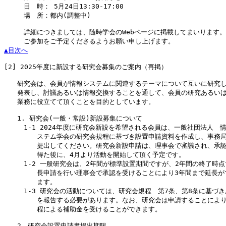
　　　日　時： 5月24日13:30-17:00

　　　場　所：都内(調整中)

　　　詳細につきましては、随時学会のWebページに掲載してまいります。

▲目次へ
[2]
 2025年度に新設する研究会募集のご案内（再掲）

　　研究会は、会員が情報システムに関連するテーマについて互いに研究し
　　発表し、討議あるいは情報交換することを通して、会員の研究あるいは
　　業務に役立てて頂くことを目的としています。

　　1. 研究会(一般・常設)新設募集について

　　　1-1 2024年度に研究会新設を希望される会員は、一般社団法人　情
　　　　　ステム学会の研究会規程に基づき設置申請資料を作成し、事務局
　　　　　提出してください。研究会新設申請は、理事会で審議され、承認
　　　　　得た後に、4月より活動を開始して頂く予定です。

　　　1-2 一般研究会は、2年間が標準設置期間ですが、2年間の終了時点
　　　　　長申請を行い理事会で承認を受けることにより3年間まで延長がで
　　　　　ます。

　　　1-3 研究会の活動については、研究会規程　第7条、第8条に基づき
　　　　　を報告する必要があります。なお、研究会は申請することにより
　　　　　程による補助金を受けることができます。

　　2．研究会設置申請書提出期限
