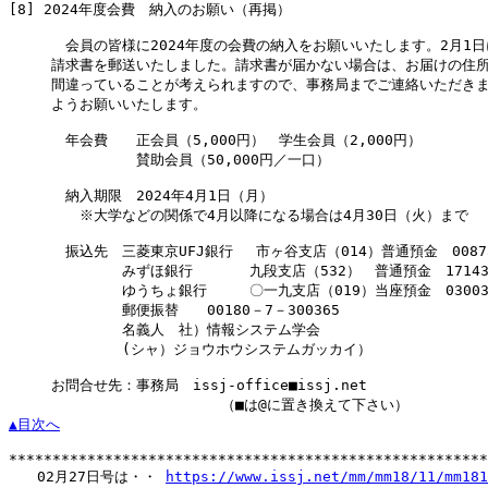
[8]
 2024年度会費　納入のお願い（再掲）

　　　　会員の皆様に2024年度の会費の納入をお願いいたします。2月1日
　　　請求書を郵送いたしました。請求書が届かない場合は、お届けの住所
　　　間違っていることが考えられますので、事務局までご連絡いただきま
　　　ようお願いいたします。

　　　　年会費　　正会員（5,000円）　学生会員（2,000円）

　　　　　　　　　賛助会員（50,000円／一口）

　　　　納入期限　2024年4月1日（月）

　　　　　※大学などの関係で4月以降になる場合は4月30日（火）まで

　　　　振込先　三菱東京UFJ銀行 　市ヶ谷支店（014）普通預金　00875
　　　　　　　　みずほ銀行　　　　九段支店（532）　普通預金　171439
　　　　　　　　ゆうちょ銀行　　　〇一九支店（019）当座預金　030036
　　　　　　　　郵便振替　　00180－7－300365

　　　　　　　　名義人　社）情報システム学会

　　　　　　　　(シャ）ジョウホウシステムガッカイ）

　　　お問合せ先：事務局　issj-office■issj.net

▲目次へ
*******************************************************
　　02月27日号は・・ 
https://www.issj.net/mm/mm18/11/mm181