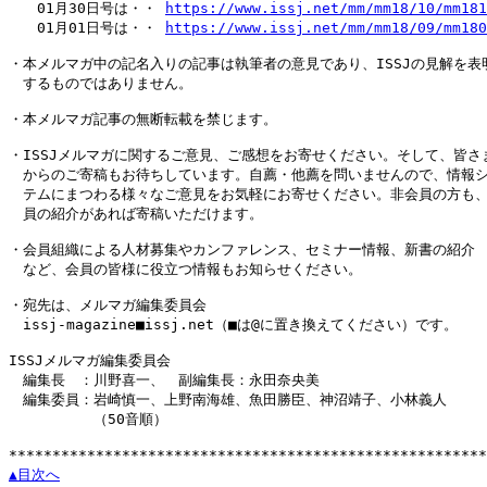
　　01月30日号は・・ 
https://www.issj.net/mm/mm18/10/mm181
　　01月01日号は・・ 
https://www.issj.net/mm/mm18/09/mm180
・本メルマガ中の記名入りの記事は執筆者の意見であり、ISSJの見解を表明
　するものではありません。

・本メルマガ記事の無断転載を禁じます。

・ISSJメルマガに関するご意見、ご感想をお寄せください。そして、皆さま
　からのご寄稿もお待ちしています。自薦・他薦を問いませんので、情報シ
　テムにまつわる様々なご意見をお気軽にお寄せください。非会員の方も、
　員の紹介があれば寄稿いただけます。

・会員組織による人材募集やカンファレンス、セミナー情報、新書の紹介

　など、会員の皆様に役立つ情報もお知らせください。

・宛先は、メルマガ編集委員会

　issj-magazine■issj.net（■は@に置き換えてください）です。

ISSJメルマガ編集委員会

　編集長　：川野喜一、　副編集長：永田奈央美

　編集委員：岩崎慎一、上野南海雄、魚田勝臣、神沼靖子、小林義人

　　　　　　（50音順）

▲目次へ