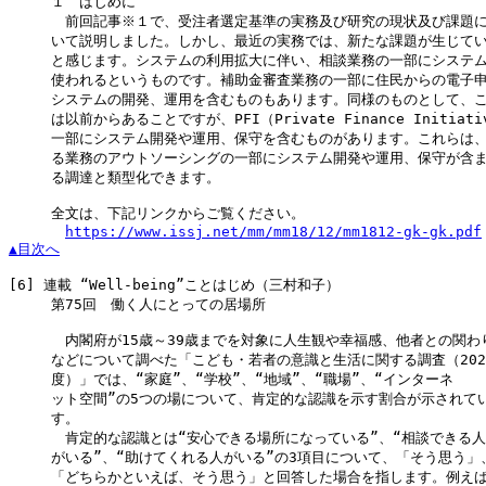
　　　１　はじめに

　　　　前回記事※１で、受注者選定基準の実務及び研究の現状及び課題に
　　　いて説明しました。しかし、最近の実務では、新たな課題が生じてい
　　　と感じます。システムの利用拡大に伴い、相談業務の一部にシステム
　　　使われるというものです。補助金審査業務の一部に住民からの電子申
　　　システムの開発、運用を含むものもあります。同様のものとして、こ
　　　は以前からあることですが、PFI（Private Finance Initiati
　　　一部にシステム開発や運用、保守を含むものがあります。これらは、
　　　る業務のアウトソーシングの一部にシステム開発や運用、保守が含ま
　　　る調達と類型化できます。

　　　全文は、下記リンクからご覧ください。

https://www.issj.net/mm/mm18/12/mm1812-gk-gk.pdf
▲目次へ
[6]
 連載 “Well-being”ことはじめ（三村和子）

　　　第75回　働く人にとっての居場所

　　　　内閣府が15歳～39歳までを対象に人生観や幸福感、他者との関わり
　　　などについて調べた「こども・若者の意識と生活に関する調査（2022
　　　度）」では、“家庭”、“学校”、“地域”、“職場”、“インターネ

　　　ット空間”の5つの場について、肯定的な認識を示す割合が示されてい
　　　す。

　　　　肯定的な認識とは“安心できる場所になっている”、“相談できる人

　　　がいる”、“助けてくれる人がいる”の3項目について、「そう思う」、
　　　「どちらかといえば、そう思う」と回答した場合を指します。例えば