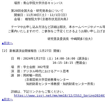
　　　　場所：青山学院大学渋谷キャンパス

　　　第20回全国大会・研究発表会について

　　　　開催日：11月30日(土)・12/1日(日)

　　　　会場： 種智院大学(京都市伏見区向島)

　　　テーマやお申し込み方法など詳細は順次、本ホームページやメール等
　　ご案内いたしますので、ご参加をご予定くださるようお願い申し上げま
▲目次へ
[2]
 新春講演会開催報告（1月27日 開催）

　　　日　時：2024年1月27日（土）14:00-16:00（講演会）

　　　　　　　　　　　　　　　　 16:15-18:15（懇親会）

　　　場　所：学士会館 302号室

　　　演　題：デジタル時代におけるアート思考

　　　講　師：岡村暢一郎氏

　　　　　　　（京都芸術大学芸術教養センター

　　　　　　　　知的財産センター准教授・知的財産センター所長）

　　　詳細は、下記リンクからご覧ください。

https://www.issj.net/mm/mm18/12/ISSJ_Spring20240
▲目次へ