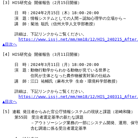
[3]
 HIS研究会 開催報告（2月15日開催）

　　　日　時：2024年2月15日（木）18:00-20:00

　　　演　題：情報システムとしての人間～認知心理学の立場から～

　　　講　師：菊池 聡氏（信州大学人文学部教授）

　　　詳細は、下記リンクからご覧ください。

https://www.issj.net/mm/mm18/12/HIS_240215_After
▲目次へ
[4]
 HIS研究会 開催報告（3月11日開催）

　　　日　時：2024年3月11日（月）18:00-20:00

　　　演　題：動物行動学からわかる動物が見ている世界と

　　　　　　　住民が主体となった農作物被害対策の仕組み

　　　講　師：江口 祐輔氏（麻布大学 生命・環境科学部教授）

　　　詳細は、下記リンクからご覧ください。

https://www.issj.net/mm/mm18/12/HIS_240311_After
▲目次へ
[5]
 連載 発注者からみた官公庁情報システムの現状と課題（岩崎和隆）

　　　第55回　受注者選定基準の新たな課題

　　　　　　　－アウトソーシング業務の一部にシステム開発、運用、保守
　　　　　　　含む調達に係る受注者選定基準
