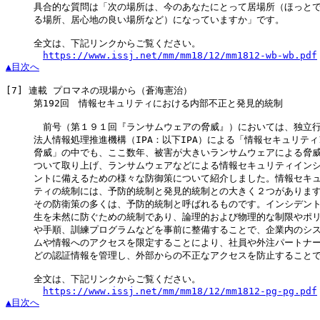
　　　具合的な質問は「次の場所は、今のあなたにとって居場所（ほっとで
　　　る場所、居心地の良い場所など）になっていますか」です。

　　　全文は、下記リンクからご覧ください。

https://www.issj.net/mm/mm18/12/mm1812-wb-wb.pdf
▲目次へ
[7]
 連載 プロマネの現場から（蒼海憲治）

　　　第192回　情報セキュリティにおける内部不正と発見的統制

　　　　前号（第１９１回『ランサムウェアの脅威』）においては、独立行
　　　法人情報処理推進機構（IPA：以下IPA）による「情報セキュリティ1
　　　脅威」の中でも、ここ数年、被害が大きいランサムウェアによる脅威
　　　ついて取り上げ、ランサムウェアなどによる情報セキュリティインシ
　　　ントに備えるための様々な防御策について紹介しました。情報セキュ
　　　ティの統制には、予防的統制と発見的統制との大きく２つがあります
　　　その防衛策の多くは、予防的統制と呼ばれるものです。インシデント
　　　生を未然に防ぐための統制であり、論理的および物理的な制限やポリ
　　　や手順、訓練プログラムなどを事前に整備することで、企業内のシス
　　　ムや情報へのアクセスを限定することにより、社員や外注パートナー
　　　どの認証情報を管理し、外部からの不正なアクセスを防止することで
　　　全文は、下記リンクからご覧ください。

https://www.issj.net/mm/mm18/12/mm1812-pg-pg.pdf
▲目次へ