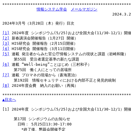
*******************************************************
情報システム学会
メールマガジン
                                               2024.3.2
2024年3月号（3月28日（木）発行）目次

[1]
[2]
[3]
[4]
[5]
 連載 発注者からみた官公庁情報システムの現状と課題（岩崎和隆）

[6]
 連載 “Well-being”ことはじめ（三村和子）

[7]
 連載 プロマネの現場から（蒼海憲治）

[8]
 2024年度会費　納入のお願い（再掲）

▲目次へ
[1]
 2024年度 シンポジウム(5/25)および全国大会(11/30-12/1）開
　　　第17回 シンポジウムのお知らせ

　　　　日時： 5月25日13:30-17:00

　　　　　*終了後、懇親会開催予定
