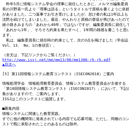
　昨年5月に情報システム学会の理事に就任したときに、メルマガ編集委員

長の川野喜一氏より「理事は語る」というタイトルで原稿を書くように依頼
がありました。二つ返事でお引き受けしましたが、怠け者の私は1年以上も

沈黙を続けてしまいました。最近、やんわりと原稿の督促が再びあったので
綾小路きみまろの「あれから40年」ではないですが、編集委員長に就任して
「あれから1年」、そろそろ約束を果たすべく、1年間の雑感を書こうと思い
ます。

　私は、編集委員長に就任時の約束として、次の3点を掲げました（学会誌

Vol。13、 No。1の巻頭言）。

http://www.issj.net/mm/mm13/06/mm1306-rk-rk.pdf
▲目次へ
[5]
 第11回情報システム教育コンテスト（ISECON2018）ご案内

情報処理学会　情報処理教育委員会、情報システム教育委員会が主催する

「第10回情報システム教育コンテスト（ISECON2017）」において、下記の
集がありますので、ご案内します。

ISSJはこのコンテストに協賛します。

■募集内容

情報システムに関連した教育実践。

すでに他の機関等に発表されている内容でも応募可能。ただし、同種のコン
ストで既に表彰されたことのあるものは除外。
