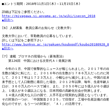
■エントリ期間：2018年11月1日(木)～11月15日(木)

http://miyagawa.si.aoyama.ac.jp/wiki/isecon_2018
▲目次へ
[6]
 人材募集　教員公募のお知らせ（文教大学）

文教大学において、常勤教員の公募をしています。

http://www.bunkyo.ac.jp/gakuen/koubopdf/koubo20180920_0
▲目次へ
[7]
 連載 プロマネの現場から（蒼海憲治）

　　第126回　中国における次世代ＡＩ発展計画

　今年の１月、中国で衝撃的なニュースが報じられました。２０１７年の出
生数が減少に転じた、と。２０１６年の出生数が１７８６万人だったのに対
して、２０１７年は１７２３万人と、小幅ながら減少しました。中国の近未
来予想として人口動態に着目した場合、２０１２年以降、毎年、生産年齢人
口が、３６０万人のペースで減り、また、２０５０年には５億人が６０歳以
上、１億人が８０歳以上になる、日本同様の高齢化社会が到来します。

　１４億人の莫大な人口の国で、人手不足が現実的な課題となっています。
その対策の一つが、「中国製造２０２５」で目指す、工場や生産設備の自動
化なのですが、もう一つの対策が、「ＡＩ」の活用です。
