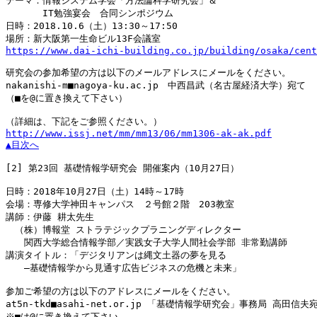
テーマ：情報システム学会「方法論科学研究会」＆

　　　　IT勉強宴会　合同シンポジウム

日時：2018.10.6（土）13:30～17:50

https://www.dai-ichi-building.co.jp/building/osaka/cent
研究会の参加希望の方は以下のメールアドレスにメールをください。

nakanishi-m■nagoya-ku.ac.jp　中西昌武（名古屋経済大学）宛て

（■を@に置き換えて下さい）

http://www.issj.net/mm/mm13/06/mm1306-ak-ak.pdf
▲目次へ
[2]
 第23回 基礎情報学研究会 開催案内（10月27日）

日時：2018年10月27日（土）14時～17時

会場：専修大学神田キャンパス　２号館２階　203教室

講師：伊藤 耕太先生

　（株）博報堂 ストラテジックプラニングディレクター

　　関西大学総合情報学部／実践女子大学人間社会学部 非常勤講師

講演タイトル：「デジタリアンは縄文土器の夢を見る

　　―基礎情報学から見通す広告ビジネスの危機と未来」

参加ご希望の方は以下のアドレスにメールをください。

at5n-tkd■asahi-net.or.jp 「基礎情報学研究会」事務局 高田信夫宛
※■は@に置き換えて下さい。
