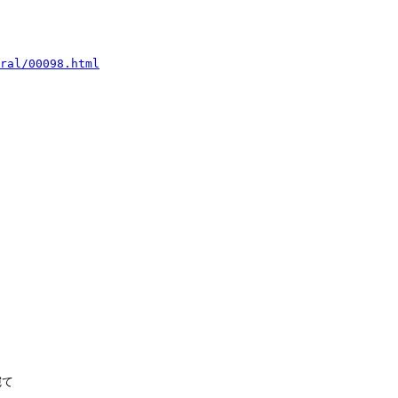
ral/00098.html
て
