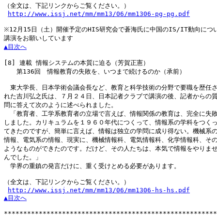
（全文は、下記リンクからご覧ください。）

http://www.issj.net/mm/mm13/06/mm1306-pg-pg.pdf
※12月15日（土）開催予定のHIS研究会で蒼海氏に中国のIS/IT動向につい
▲目次へ
[8]
 連載 情報システムの本質に迫る（芳賀正憲）

　　第136回　情報教育の失敗を、いつまで続けるのか（承前）

　東大学長、日本学術会議会長など、教育と科学技術の分野で要職を歴任さ
れた吉川弘之氏は、７月２４日、日本記者クラブで講演の後、記者からの質
問に答えて次のように述べられました。

　「教育者、工学系教育者の立場で言えば、情報関係の教育は、完全に失敗
しました。カリキュラムを１９６０年代につくって、情報系の学科をつくっ
てきたのですが、簡単に言えば、情報は独立の学問に成り得ない。機械系の
情報、電気系の情報、現実に、機械情報科、電気情報科、化学情報科、その
ようなものができたのです。だけど、その人たちは、本気で情報をやりませ
んでした。」

　学界の重鎮の発言だけに、重く受けとめる必要があります。

（全文は、下記リンクからご覧ください。）

http://www.issj.net/mm/mm13/06/mm1306-hs-hs.pdf
▲目次へ
*******************************************************