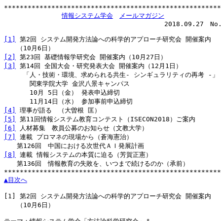
*******************************************************
情報システム学会
メールマガジン
　　　　　　　　　　　　　　　　　             2018.09.27　No.1
[1]
 第2回 システム開発方法論への科学的アプローチ研究会 開催案内

[2]
[3]
 第14回 全国大会・研究発表大会 開催案内（12月1日）

　　　「人・技術・環境、求められる共生- シンギュラリティの再考 -」

　　　　関東学院大学 金沢八景キャンパス

　　　　10月 5日（金） 発表申込締切

[4]
[5]
[6]
[7]
 連載 プロマネの現場から（蒼海憲治）

[8]
 連載 情報システムの本質に迫る（芳賀正憲）

　　第136回　情報教育の失敗を、いつまで続けるのか（承前）

▲目次へ
[1]
 第2回 システム開発方法論への科学的アプローチ研究会 開催案内

　　（10月6日）
