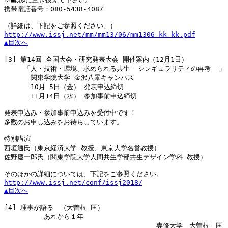
携帯電話番号：080-5438-4087

http://www.issj.net/mm/mm13/06/mm1306-kk-kk.pdf
▲目次へ
[3]
 第14回 全国大会・研究発表大会 開催案内（12月1日）

　　　「人・技術・環境、求められる共生- シンギュラリティの再考 -」

　　　　関東学院大学 金沢八景キャンパス

　　　　10月 5日（金） 発表申込締切

　　　　11月14日（水） 参加事前申込締切

発表申込み・参加事前申込みを受付中です！

多数のお申し込みをお待ちしています。

特別講演

西垣通氏（東京経済大学 教授、東京大学名誉教授）

佐野慶一郎氏（関東学院大学人間共生学部共生デザイン学科 教授）

http://www.issj.net/conf/issj2018/
▲目次へ
[4]
 理事が語る　（大曽根 匡）

　　　　　　あれから１年

　　　　　　　　　　　　　　　　　　　　　　　専修大学　大曽根　匡
