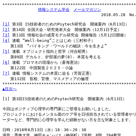
*******************************************************
情報システム学会
メールマガジン
　　　　　　　　　　　　　　　　　             2018.05.28　No.1
[1]
[2]
[3]
[4]
 連載 “Well-being”ことはじめ（三村和子）

[5]
 連載 オブジェクト指向と哲学（河合昭男）

[6]
 連載 プロマネの現場から（蒼海憲治）

[7]
 連載 情報システムの本質に迫る（芳賀正憲）

　　第132回　首相、官僚、マスメディアの倫理

▲目次へ
[1]
 第3回IS技術者のためのPsytech研究会　開催案内（6月13日）

今回はポジティブ心理学の専門家にご登壇をお願いしました。

プロジェクトにおけるメンタル面のケア等を日頃担当されている管理者やリ
ーダーなど、専門的に心理学を学んだ経験がない方を主な対象とします。

日時：2018年6月13日（水）18：30～20：30
