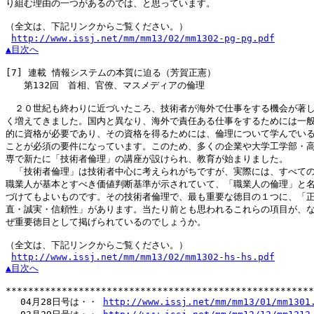
り組む理由の一つがあるのでは、と思っています。

（全文は、下記リンクからご覧ください。）

http://www.issj.net/mm/mm13/02/mm1302-pg-pg.pdf
▲目次へ
[7]
 連載 情報システムの本質に迫る（芳賀正憲）

　　第132回　首相、官僚、マスメディアの倫理

　２０世紀も終わりに近づいたころ、技術者が海外で仕事をする機会が著し
く増えてきました。国内と異なり、海外で責任ある仕事をするためには一般
的に資格が必要であり、その資格を得るためには、倫理について学んでいる
ことが必須の要件になっています。このため、多くの企業や大学工学部・高
専で新たに「技術者倫理」の講座が設けられ、教育が始まりました。

　「技術者倫理」は技術者中心に考えられがちですが、実際には、すべての
職業人が基本とすべき価値判断基準が示されていて、「職業人の倫理」と名
づけてもよいものです。その技術者倫理で、最も重要な徳目の１つに、「正
直・誠実・信頼性」があります。当たり前とも思われるこれらの項目が、な
ぜ重要徳目として掲げられているのでしょうか。

（全文は、下記リンクからご覧ください。）

http://www.issj.net/mm/mm13/02/mm1302-hs-hs.pdf
▲目次へ
*******************************************************
　 04月28日号は・・ 
http://www.issj.net/mm/mm13/01/mm1301