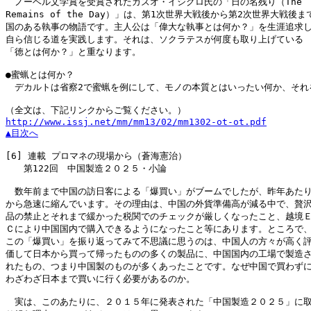
　ノーベル文学賞を受賞されたカズオ・イシグロ氏の「日の名残り（The

Remains of the Day）」は、第1次世界大戦後から第2次世界大戦後ま
国のある執事の物語です。主人公は「偉大な執事とは何か？」を生涯追求し
自ら信じる道を実践します。それは、ソクラテスが何度も取り上げている

「徳とは何か？」と重なります。

●蜜蝋とは何か？

　デカルトは省察2で蜜蝋を例にして、モノの本質とはいったい何か、それ
http://www.issj.net/mm/mm13/02/mm1302-ot-ot.pdf
▲目次へ
[6]
 連載 プロマネの現場から（蒼海憲治）

　　第122回　中国製造２０２５・小論

　数年前まで中国の訪日客による「爆買い」がブームでしたが、昨年あたり
から急速に縮んでいます。その理由は、中国の外貨準備高が減る中で、贅沢
品の禁止とそれまで緩かった税関でのチェックが厳しくなったこと、越境Ｅ
Ｃにより中国国内で購入できるようになったこと等にあります。ところで、
この「爆買い」を振り返ってみて不思議に思うのは、中国人の方々が高く評
価して日本から買って帰ったものの多くの製品に、中国国内の工場で製造さ
れたもの、つまり中国製のものが多くあったことです。なぜ中国で買わずに
わざわざ日本まで買いに行く必要があるのか。

　実は、このあたりに、２０１５年に発表された「中国製造２０２５」に取