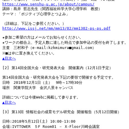
https://www.senshu-u.ac.jp/about/campus/

講師：島井 哲志先生（関西福祉科学大学心理学科　教授）

テーマ：「ポジティブ心理学とつよみ」

http://www.issj.net/mm/mm13/02/mm1302-ps-ps.pdf
★参加ご希望の方はメールでお知らせください。

★ワークの都合上、予定人数に達した時点で参加申込の受付を終了します。

主査　三村和子（e-mail:kzkmimura■gmail.com）

▲目次へ
[2]
 第14回全国大会・研究発表大会　開催案内（12月1日予定）

第14回全国大会・研究発表大会を下記の要領で開催する予定です。

日時　2018年12月1日（土）　9時～17時30分

場所　関東学院大学　金沢八景キャンパス

▲目次へ
[3]
 第13回 情報社会の成育モデル研究会 開催報告（5月12日開催）

日時:2018年5月12日(土) 10:00-13:00

会場:IVTTOWER　５F Room01 － X-Floor川崎会議室
