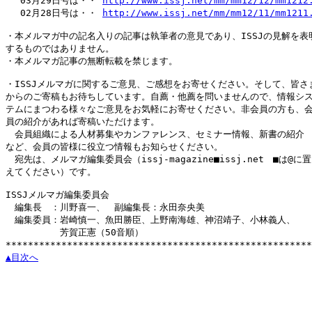
　 03月29日号は・・ 
http://www.issj.net/mm/mm12/12/mm1212
　 02月28日号は・・ 
http://www.issj.net/mm/mm12/11/mm1211
・本メルマガ中の記名入りの記事は執筆者の意見であり、ISSJの見解を表明
するものではありません。

・本メルマガ記事の無断転載を禁じます。

・ISSJメルマガに関するご意見、ご感想をお寄せください。そして、皆さま
からのご寄稿もお待ちしています。自薦・他薦を問いませんので、情報シス
テムにまつわる様々なご意見をお気軽にお寄せください。非会員の方も、会
員の紹介があれば寄稿いただけます。

　会員組織による人材募集やカンファレンス、セミナー情報、新書の紹介

など、会員の皆様に役立つ情報もお知らせください。

　宛先は、メルマガ編集委員会（issj-magazine■issj.net　■は@に置
えてください）です。

ISSJメルマガ編集委員会

　編集長　：川野喜一、　副編集長：永田奈央美

　編集委員：岩崎慎一、魚田勝臣、上野南海雄、神沼靖子、小林義人、

　　　　　　芳賀正憲（50音順）

▲目次へ