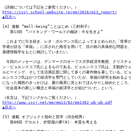
http://issj.school-website.jp/gm/2016/m13_report/
▲目次へ
[4]
 連載 “Well-being”ことはじめ（三村和子）

　　第13回　“バイキング・ワールドの秘訣：今を生きよ”

　これまでに引き続き、レオ・ボルマンス氏によってまとめられた「世界の
学者が語る『幸福』」に示された格言を用いて、目の前の具体的な問題を、
基礎情報学をもとに検討していきたい。

　今回のメッセージは、デンマークのオーフス大学経済学教授、クリスチェ
ン・ビョルンスコフ氏によるものである。ビョルンスコフ氏は、主観的ウェ
ルビーイング、そして生活満足度に関して多くの著作物を著している。ビョ
ルンスコフ氏はかつて経済学を専門としていたが、幸福の研究を始めるよう
になった偶然のきっかけは、夏の風景に見とれてぼんやりし始めたところ、
「社会資本の新しい概念と幸福の経済学とが結びついた」という。

http://www.issj.net/mm/mm13/02/mm1302-wb-wb.pdf
▲目次へ
[5]
 連載 オブジェクト指向と哲学（河合昭男）

　　第89回 デカルト、炉部屋の夢(8)- 本質を考える
