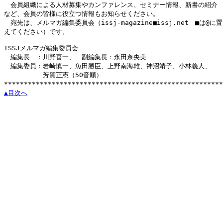
　会員組織による人材募集やカンファレンス、セミナー情報、新書の紹介

など、会員の皆様に役立つ情報もお知らせください。

　宛先は、メルマガ編集委員会（issj-magazine■issj.net　■は@に置
えてください）です。

ISSJメルマガ編集委員会

　編集長　：川野喜一、　副編集長：永田奈央美

　編集委員：岩崎慎一、魚田勝臣、上野南海雄、神沼靖子、小林義人、

　　　　　　芳賀正憲（50音順）

▲目次へ