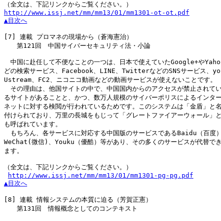
http://www.issj.net/mm/mm13/01/mm1301-ot-ot.pdf
▲目次へ
[7]
 連載 プロマネの現場から（蒼海憲治）

　　第121回　中国サイバーセキュリティ法・小論

　中国に赴任して不便なことの一つは、日本で使えていたGoogle+やYahoo
どの検索サービス、Facebook、LINE、TwitterなどのSNSサービス、you
Ustream、FC2、ニコニコ動画などの動画サービスが使えないことです。

　その理由は、他国サイトの中で、中国国内からのアクセスが禁止されてい
るサイトがあることと、かつ、数万人規模のサイバーポリスによるインター
ネットに対する検閲が行われているためです。このシステムは「金盾」と名
付けられており、万里の長城をもじって「グレートファイアーウォール」と
も呼ばれています。

　もちろん、各サービスに対応する中国版のサービスであるBaidu（百度）
WeChat(微信)、Youku（優酷）等があり、その多くのサービスが代替でき
ます。

（全文は、下記リンクからご覧ください。）

http://www.issj.net/mm/mm13/01/mm1301-pg-pg.pdf
▲目次へ
[8]
 連載 情報システムの本質に迫る（芳賀正憲）

　　第131回　情報概念としてのコンテキスト
