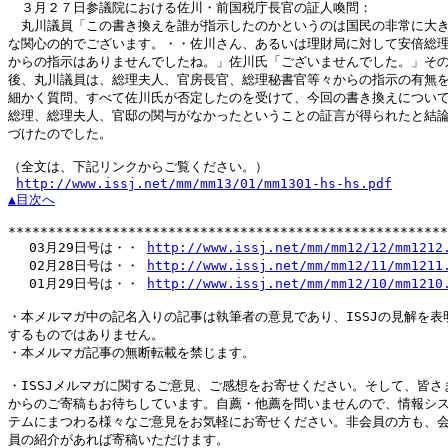
　３月２７日参議院における佐川・前国税庁長官の証人喚問：

　丸川議員「この書き換えを誰が指示したのかというのは国民の非常に大き
な関心の的でございます。・・佐川さん、あるいは理財局に対して安倍総理
からの指示はありませんでしたね。」佐川氏「ございませんでした。」その
後、丸川議員は、総理夫人、官房長官、総理秘書官等々からの指示の有無を
細かく質問、すべて佐川氏が否定したのを受けて、今回の書き換えについて
総理、総理夫人、官邸の関与がなかったということの証言が得られたと結論
づけたのでした。

（全文は、下記リンクからご覧ください。）

http://www.issj.net/mm/mm13/01/mm1301-hs-hs.pdf
▲目次へ
*******************************************************
　 03月29日号は・・ 
http://www.issj.net/mm/mm12/12/mm1212
　 02月28日号は・・ 
http://www.issj.net/mm/mm12/11/mm1211
　 01月29日号は・・ 
http://www.issj.net/mm/mm12/10/mm1210
・本メルマガ中の記名入りの記事は執筆者の意見であり、ISSJの見解を表明
するものではありません。

・本メルマガ記事の無断転載を禁じます。

・ISSJメルマガに関するご意見、ご感想をお寄せください。そして、皆さま
からのご寄稿もお待ちしています。自薦・他薦を問いませんので、情報シス
テムにまつわる様々なご意見をお気軽にお寄せください。非会員の方も、会
員の紹介があれば寄稿いただけます。
