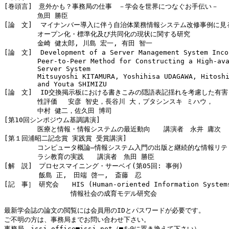
[巻頭言]　意外かも？事務局の仕事　－学会を世界につなぐお手伝い－

　　　　　魚田 勝臣

[論　文]  マイナンバー導入に伴う自治体業務情報システム改修事例に見る
　　　　　オープン化・標準化及び共同化の現状に関する研究

　　　　　金崎 健太郎, 川島 宏一, 有田 智一

[論　文]  Development of a Server Management System Incor
　　　　　Peer-to-Peer Method for Constructing a High-avai
　　　　　Server System

　　　　　Mitsuyoshi KITAMURA, Yoshihisa UDAGAWA, Hitoshi 
　　　　　and Youta SHIMIZU

[論　文]  ID交換掲示板における書きこみの隠語表記揺れを考慮した有害

　　　　　性評価　 安彦 智史，長谷川 大，プタシンスキ ミハウ，

　　　　　中村 健二，佐久田 博司

[第10回シンポジウム基調講演]

　　　　　医療と情報・情報システムの最近動向　　講演者　永井 庸次

[第１回浦昭二記念賞 実践賞 受賞講演]

　　　　　コンピュータ概論―情報システム入門の出版と継続的な情報リテ

　　　　　ラシ教育の実践　　講演者　魚田 勝臣

[解　説]　プロセスマイニング・サーベイ(第05回: 事例)

  　　　　飯島 正,　田端 啓一,　斎藤　忍

[記　事］ 研究会　　HIS (Human-oriented Information System
　　　　　　　　　　情報社会の成育モデル研究会

最新学会誌の論文の閲覧には会員用のIDとパスワードが必要です。

ご不明の方は、事務局までお問い合わせ下さい。
