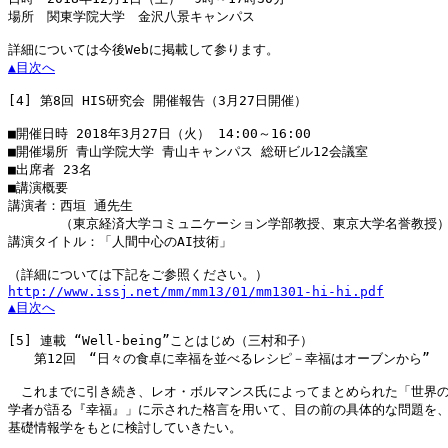
場所　関東学院大学　金沢八景キャンパス

▲目次へ
[4]
 第8回 HIS研究会 開催報告（3月27日開催）

■開催日時 2018年3月27日（火） 14:00～16:00

■開催場所 青山学院大学 青山キャンパス 総研ビル12会議室

■出席者 23名

■講演概要

講演者：西垣 通先生

　　　　（東京経済大学コミュニケーション学部教授、東京大学名誉教授）
講演タイトル：「人間中心のAI技術」

http://www.issj.net/mm/mm13/01/mm1301-hi-hi.pdf
▲目次へ
[5]
 連載 “Well-being”ことはじめ（三村和子）

　　第12回　“日々の食卓に幸福を並べるレシピ－幸福はオーブンから”

　これまでに引き続き、レオ・ボルマンス氏によってまとめられた「世界の
学者が語る『幸福』」に示された格言を用いて、目の前の具体的な問題を、
基礎情報学をもとに検討していきたい。
