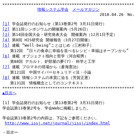
*******************************************************
情報システム学会
メールマガジン
　　　　　　　　　　　　　　　　　             2018.04.26　No.1
[1]
[2]
[3]
[4]
[5]
 連載 “Well-being”ことはじめ（三村和子）

[6]
 連載 オブジェクト指向と哲学（河合昭男）

[7]
 連載 プロマネの現場から（蒼海憲治）

[8]
 連載 情報システムの本質に迫る（芳賀正憲）

　　第131回　情報概念としてのコンテキスト

▲目次へ
[1]
 学会誌発行のお知らせ（第13巻第2号 3月31日発行）

学会誌第13巻第2号を、学会Webに掲載しました。

学会誌第13巻第2号の内容は、下記をご参照ください。

http://www.issj.net/journal/jissj/index.html
－目次ー
