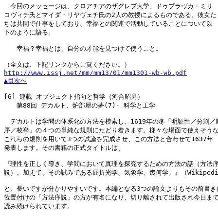
　今回のメッセージは、クロアチアのザグレブ大学、ドゥブラヴカ・ミリ

コヴィチ氏とマイダ・リヤヴェチ氏の2人の教授によるものである。彼女た

ちは共同で仕事をしており、幸福との関連で活動していることについて以

下のように語る。

　　幸福？幸福とは、自分の才能を見つけて使うこと。

http://www.issj.net/mm/mm13/01/mm1301-wb-wb.pdf
▲目次へ
[6]
 連載 オブジェクト指向と哲学（河合昭男）

　　第88回 デカルト、炉部屋の夢(7)- 科学と工学

　デカルトは学問の体系化の方法を模索し、1619年の冬「明証性／分割／順
序／枚挙」の４つの単純な規則にたどり着きます。様々な場面で使えそうな
これらの規則を用いて3つの試論を完成させ、この方法と合わせて1637年

発表します。その書籍の正式タイトルは、

『理性を正しく導き、学問において真理を探究するための方法の話（方法序
説）。加えて、その試みである屈折光学、気象学、幾何学。』（Wikipedia
と、長いですが分かりやすいです。本編となる3つの論文よりもその前書き的
位置付けの「方法序説」の方が有名になり、切り離されて出版され今日まで
読み続けられています。
