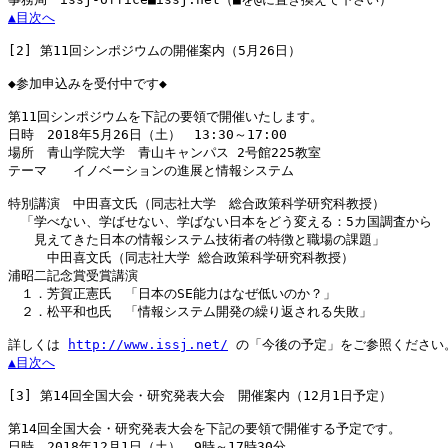
▲目次へ
[2]
 第11回シンポジウムの開催案内（5月26日）

◆参加申込みを受付中です◆

第11回シンポジウムを下記の要領で開催いたします。

日時　2018年5月26日（土）　13:30～17:00

場所　青山学院大学　青山キャンパス 2号館225教室

テーマ　　イノベーションの進展と情報システム

特別講演　中田喜文氏（同志社大学　総合政策科学研究科教授）

　「学べない、学ばせない、学ばない日本をどう変える：5カ国調査から

　　見えてきた日本の情報システム技術者の特徴と職場の課題」

　　　中田喜文氏（同志社大学 総合政策科学研究科教授）

浦昭二記念賞受賞講演

　１．芳賀正憲氏　「日本のSE能力はなぜ低いのか？」

　２．松平和也氏　「情報システム開発の繰り返される失敗」

詳しくは 
http://www.issj.net/
▲目次へ
[3]
 第14回全国大会・研究発表大会　開催案内（12月1日予定）

第14回全国大会・研究発表大会を下記の要領で開催する予定です。

日時　2018年12月1日（土）　9時～17時30分
