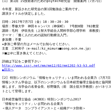
[1]
 第1回 IS技術者のためのpsytech研究会　開催案内（7月7日）

今年度、新設された研究会の第1回勉強会ご案内です。

講演タイトルが決定しました。

日時：2017年7月7日（金）18：30～20：30

場所：専修大学　神田キャンパス（神保町）　7号館8階　782教室

講師：毛利　伊吹先生（上智大学総合人間科学部心理学科　准教授）

テーマ：「働く人のための認知行動療法入門」

参加費：不要

★参加ご希望の方はメールでお知らせください。

主査　三村和子（e-mail:kz_mimura■song.ocn.ne.jp）

※■は＠に置き換えてください。

http://www.issj.net/mm/mm12/02/mm1202-k3-k3.pdf
▲目次へ
[2]
 特別シンポジウム「情報セキュリティ」いま問われる企業力（7月7日）
情報システム学会は、以下のシンポジウムを日本経営倫理士協会他と協同開
催します。当学会の名誉会長、杉野隆氏（前　国士舘大学教授）がパネリス
トとして登壇します。

日本経営倫理士協会（ACBEE）特別シンポジウム2017

「情報セキュリティ」いま問われる企業力

＜個人データ　コンプライアンス＞と＜組織データ防衛＞
