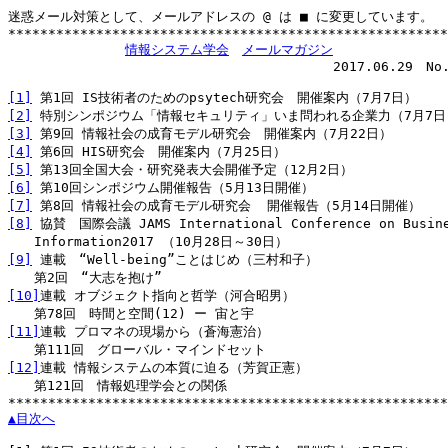
迷惑メール対策として、メールアドレスの @ は ■ に変更しています。

*******************************************************
情報システム学会
メールマガジン
　　　　　　　　　　　　　　　　　             2017.06.29　No.1
[1]
[2]
[3]
[4]
[5]
[6]
[7]
[8]
 協賛　国際会議 JAMS International Conference on Busine
[9]
 連載　“Well-being”ことはじめ（三村和子）

[10]
連載 オブジェクト指向と哲学（河合昭男）

[11]
連載 プロマネの現場から（蒼海憲治）

[12]
連載 情報システムの本質に迫る（芳賀正憲）

　　第121回　情報処理学会との関係

▲目次へ