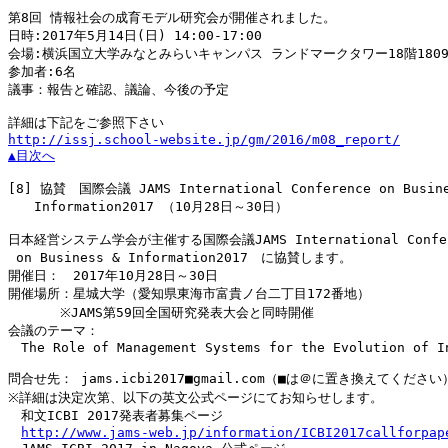
第8回 情報社会の成育モデル研究会が開催されました。

日時:2017年5月14日(日) 14:00-17:00

会場:横浜国立大学みなとみらいキャンパス ランドマークタワー18階1809
参加者:6名

議事：報告と確認、議論、今後の予定

http://issj.school-website.jp/gm/2016/m08_report/
▲目次へ
[8]
 協賛　国際会議 JAMS International Conference on Busine
　　Information2017 （10月28日～30日）

日本経営システム学会が主催する国際会議JAMS International Confere
 on Business & Information2017　に協賛します。

開催日：　2017年10月28日～30日

開催場所：星城大学（愛知県東海市富貴ノ台二丁目172番地）

　　　　※JAMS第59回全国研究発表大会と同時開催

会議のテーマ：

　The Role of Management Systems for the Evolution of In
問合せ先： jams.icbi2017■gmail.com（■は＠に置き換えてください）
※詳細は決定次第、以下の英文公式ページにてお知らせします。

　和文ICBI 2017発表者募集ページ

http://www.jams-web.jp/information/ICBI2017callforpap