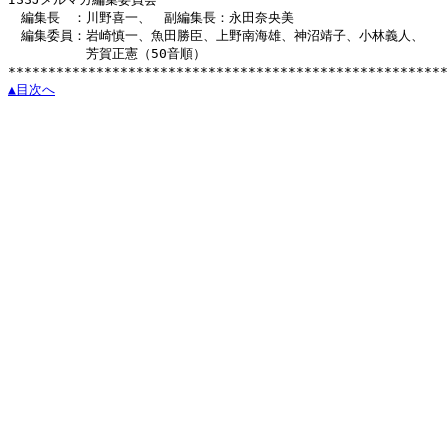
　編集長　：川野喜一、　副編集長：永田奈央美

　編集委員：岩崎慎一、魚田勝臣、上野南海雄、神沼靖子、小林義人、

　　　　　　芳賀正憲（50音順）

▲目次へ