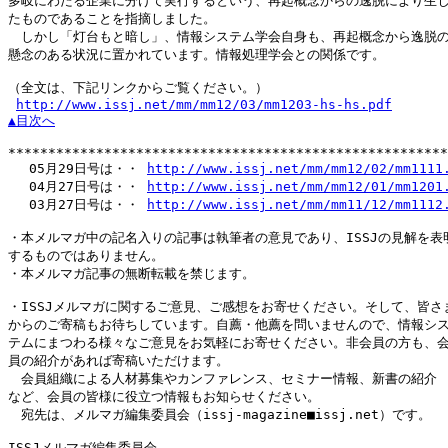
多岐にわたる企業に分けて実行するという、再起概念からの逸脱により生じ
たものであることを指摘しました。

　しかし「灯台もと暗し」、情報システム学会自身も、再起概念から逸脱の
懸念のある状況に置かれています。情報処理学会との関係です。

（全文は、下記リンクからご覧ください。）

http://www.issj.net/mm/mm12/03/mm1203-hs-hs.pdf
▲目次へ
*******************************************************
　 05月29日号は・・ 
http://www.issj.net/mm/mm12/02/mm1111
　 04月27日号は・・ 
http://www.issj.net/mm/mm12/01/mm1201
　 03月27日号は・・ 
http://www.issj.net/mm/mm11/12/mm1112
・本メルマガ中の記名入りの記事は執筆者の意見であり、ISSJの見解を表明
するものではありません。

・本メルマガ記事の無断転載を禁じます。

・ISSJメルマガに関するご意見、ご感想をお寄せください。そして、皆さま
からのご寄稿もお待ちしています。自薦・他薦を問いませんので、情報シス
テムにまつわる様々なご意見をお気軽にお寄せください。非会員の方も、会
員の紹介があれば寄稿いただけます。

　会員組織による人材募集やカンファレンス、セミナー情報、新書の紹介

など、会員の皆様に役立つ情報もお知らせください。

　宛先は、メルマガ編集委員会（issj-magazine■issj.net）です。

ISSJメルマガ編集委員会
