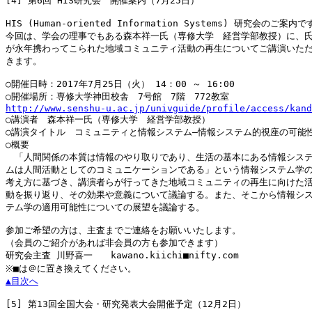
[4]
 第6回 HIS研究会　開催案内（7月25日）

HIS (Human-oriented Information Systems) 研究会のご案内で
今回は、学会の理事でもある森本祥一氏（専修大学　経営学部教授）に、氏
が永年携わってこられた地域コミュニティ活動の再生についてご講演いただ
きます。

○開催日時：2017年7月25日（火） 14：00 ～ 16:00

http://www.senshu-u.ac.jp/univguide/profile/access/kand

○講演者　森本祥一氏（専修大学　経営学部教授）

○講演タイトル　コミュニティと情報システム―情報システム的視座の可能性
○概要

　「人間関係の本質は情報のやり取りであり、生活の基本にある情報システ
ムは人間活動としてのコミュニケーションである」という情報システム学の
考え方に基づき、講演者らが行ってきた地域コミュニティの再生に向けた活
動を振り返り、その効果や意義について議論する。また、そこから情報シス
テム学の適用可能性についての展望を議論する。

参加ご希望の方は、主査までご連絡をお願いいたします。

（会員のご紹介があれば非会員の方も参加できます）

研究会主査 川野喜一　　kawano.kiichi■nifty.com

▲目次へ
[5]
 第13回全国大会・研究発表大会開催予定（12月2日）
