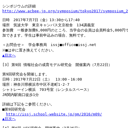
http://www.acbee-jp.org/symposium/tokyo2017/symposium_2
日時　2017年7月7日（金）13:30から17:40

場所　筑波大学　東京キャンパス文京校舎　134講義室

参加費　一般参加費6,000円のところ、当学会の会員は会員料金5,000円で
加できます。学生は事前申込みの場合、無料です。

＜お問合せ＞　学会事務局　issj■office■issj.net

▲目次へ
[3]
 第9回 情報社会の成育モデル研究会　開催案内（7月22日）

第9回研究会を開催します。

日時：2017年7月22日（土）　13:00－16:00

場所：神奈川県横浜市中区不老町1-2-7

シャトレーイン横浜　703号室（レンタルスペース）

JR関内駅南口徒歩1分

詳細は下記をご参照ください。

■第9回研究会

http://issj.school-website.jp/gm/2016/m09/
▲目次へ