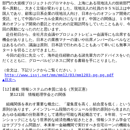
部門の大規模プロジェクトのプロマネから、上海にある現地法人の技術部門
長へ異動し、大きく立場が変わりました。現地法人の社員の９５％以上は中
国人であり、顧客は日系企業の現地法人向け、日本からのオフショア開発の
受託、そして中国のローカル企業向けになります。中国との関係は、１０年
来のオフショア開発の委託とそのための定期訪問をしていたこともあり、今
回の異動になったのだと思います。

　赴任初日から、全社月次会議やプロジェクトレビュー会議等にも出席する
機会がありました。日本との業務マナーの違いや出席メンバーのレベルなど
はあるものの、議論は原則、日本語で行われることもあって幸いにも無事ス
タートを切ることができました。

　今回の赴任に先立って、海外赴任経験のある諸先輩方のアドバイスをいた
だくとともに、グローバルビジネスに関する書籍を手にとりました。

（全文は、下記リンクからご覧ください。）

http://www.issj.net/mm/mm12/03/mm1203-pg-pg.pdf
▲目次へ
[12]
連載 情報システムの本質に迫る（芳賀正憲）

　　第121回　情報処理学会との関係

　組織関係を表わす重要な概念に、「凝集度を高く、結合度を低く」という
原則があります。メインフレーム段階のモジュール分割の原則から生まれた
あらゆる組織の分割基準として適用が可能な再起概念です。９年前、リーマ
ンショックにともなう世界的な経済危機が起きたとき、情報システム学会で
はサブプライム問題が、本来単一金融機関で実行すべき住宅ローンの機能を