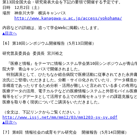
第13回全国大会・研究発表大会を下記の要領で開催する予定です。

日時　12月2日（土）

場所　神奈川大学　横浜キャンパス

http://www.kanagawa-u.ac.jp/access/yokohama/
▲目次へ
[6]
 第10回シンポジウム開催報告（5月13日開催）

研究普及委員会 委員長 宮川裕之

　『医療と情報』をテーマに情報システム学会第10回シンポジウムが青山学
院大学　青山キャンパスで開催されました。

　特別講演として、ひたちなか総合病院で医療活動に従事されてきた永井庸
次氏にご登壇いただきました。分断・サイロ化されていたり、データ構造が
非構造であったりするため分析・活用が難しいと言われている多くの有用な
医療データの活用、電子カルテなどの医療情報システムと外部モバイル医療
報等をビッグデータとして活用する上での情報セキュリティの課題克服など
医療を取り巻く現状についてご講演をいただきました。

http://www.issj.net/mm/mm12/03/mm1203-sy-sy.pdf
▲目次へ
[7]
 第8回 情報社会の成育モデル研究会  開催報告（5月14日開催）
