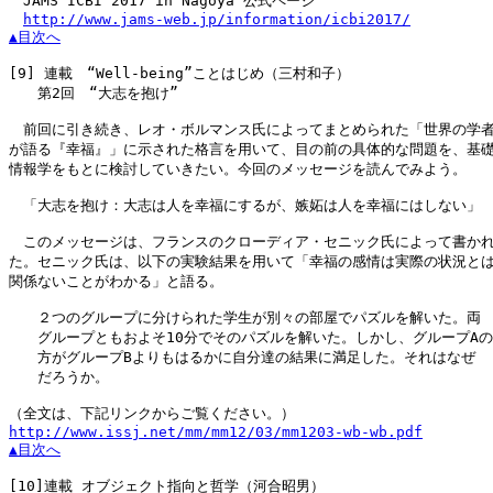
　JAMS ICBI 2017 in Nagoya 公式ページ

http://www.jams-web.jp/information/icbi2017/
▲目次へ
[9]
 連載　“Well-being”ことはじめ（三村和子）

　　第2回　“大志を抱け”

　前回に引き続き、レオ・ボルマンス氏によってまとめられた「世界の学者
が語る『幸福』」に示された格言を用いて、目の前の具体的な問題を、基礎
情報学をもとに検討していきたい。今回のメッセージを読んでみよう。

　「大志を抱け：大志は人を幸福にするが、嫉妬は人を幸福にはしない」

　このメッセージは、フランスのクローディア・セニック氏によって書かれ
た。セニック氏は、以下の実験結果を用いて「幸福の感情は実際の状況とは
関係ないことがわかる」と語る。

　　２つのグループに分けられた学生が別々の部屋でパズルを解いた。両

　　グループともおよそ10分でそのパズルを解いた。しかし、グループAの

　　方がグループBよりもはるかに自分達の結果に満足した。それはなぜ

　　だろうか。

http://www.issj.net/mm/mm12/03/mm1203-wb-wb.pdf
▲目次へ
[10]
連載 オブジェクト指向と哲学（河合昭男）
