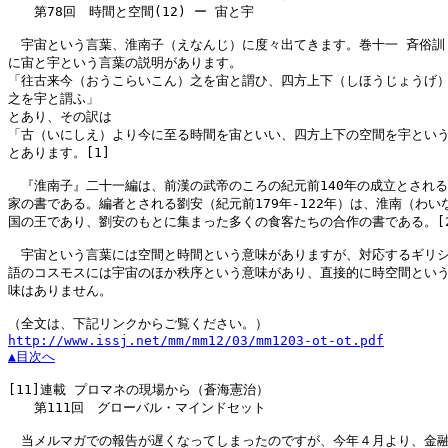
　　第78回　時間と空間(12) ー 宙と宇

　宇宙という言葉、淮南子（えなんじ）に度々出てきます。巻十一 斉俗訓

に宙と宇という言葉の説明があります。

「往古来今（おうこらいこん）之を宙と謂ひ、四方上下（しほうじょうげ）
之を宇と謂ふ」

とあり、その訳は

「古（いにしえ）より今に至る時間を宙といい、四方上下の空間を宇という
とあります。[1]

　『淮南子』二十一編は、前漢の武帝のころの紀元前140年の成立とされる
家の書である。編者とされる劉安（紀元前179年-122年）は、淮南（わいな
国の王であり、劉安のもとに集まった多くの食客たちの合作の書である。[2
　宇宙という言葉には空間と時間という意味がありますが、対応するギリシ
語のコスモスには宇宙のほか秩序という意味があり、直接的に時空間という
味はありません。

http://www.issj.net/mm/mm12/03/mm1203-ot-ot.pdf
▲目次へ
[11]
連載 プロマネの現場から（蒼海憲治）

　　第111回　グローバル・マインドセット

　当メルマガでの報告が遅くなってしまったのですが、今年４月より、金融