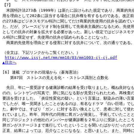
【7】

　米国特許法273条（1999年）は新たに設けられた規定であり、商業的先使
用を理由として282条に該当する場合に抗弁権を有するものである。改正前

の273条はビジネスモデル特許に関してだけ商業的先使用の抗弁を認めてい

た。だが、グレースピリオド制を採用して先発表主義的になるため、先使用
としての抗弁の対象を拡大する必要があった。新しい規定ではビジネスモデ
ル特許に限定せず、先使用の抗弁が認められることになった。

　商業的先使用を理由とする侵害に対する抗弁について、次の通りである。
（全文は、下記リンクからご覧ください。）

http://www.issj.net/mm/mm10/03/mm1003-cj-cj.pdf
▲目次へ
[6]
 連載 プロマネの現場から（蒼海憲治）

　　第87回　ストレスの見える化・・ストレス識別と点数化

　先日、年に一度受診する健康診断の結果を受け取りました。概ね良好なも
のの、レントゲンの写真で、肺に気になる影が見受けられたため、再検査の
要請を受けました。「炎症性変化の疑い」という言葉は、馴染みの薄い言葉
でしたが、唯一見聞きしたことがあるのは、有名なドラマ『白い巨塔』でし
た。劇中では、すばり「ガン」に対する言い換えとして、患者に対して使わ
れていました。昨年、同年代の同僚に胃ガンが発覚し、手術していたことと
同じプロジェクトの他社のメンバーが健康診断を２年ぶりに受診したところ
肺ガンがステージ３まで進行していたということを聞いたばかりだったので
正直、結果によっては、厄介なことになるな、と思いました。また、同時に