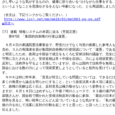
少し早いような気がするものの、健康に折り合いをつけながら仕事をする、
というようなことを意識せざるをえない年齢になった、とも再認識しました
（全文は、下記リンクからご覧ください。）

http://www.issj.net/mm/mm10/03/mm1003-pg-pg.pdf
▲目次へ
[7]
 連載 情報システムの本質に迫る（芳賀正憲）

　　第97回 「集団的自衛権の行使は違憲」

　６月４日の衆議院憲法審査会で、野党だけでなく与党の推薦した参考人も
含め、３人の有識者全員が集団的自衛権の行使容認について「違憲」である
と明言したため、政府は今国会で成立をもくろむ安保法制の議論で、完全に
守勢に立たされました。安倍首相は常々中国を念頭に、力による現状変更に
反対し、法秩序を守るよう主張していますが、自らは国内で法秩序を無視し
国会における数の力によって現状変更しようとしていると批判を受けていま
す。

　ＮＨＫは特に昨年来、「意見が対立している問題については、できるだけ
多くの角度から論点を明らかにすること」という放送法第４条４項に違反し
て、政権の見解は広く伝え、反対意見は極力報せないという姿勢をとってい
ますが、６月１８日にはめずらしく午後７時のニュースで、９３歳の瀬戸内
寂聴さんが、国会前で開かれた安保法制反対の集会に参加、「最近の日本の
情勢を見ると、怖い戦争にどんどん近づいているような気がする」「私の最
後の力を出して法案に反対の行動を起こそうと思った」と語ったことなどを
伝えました。
