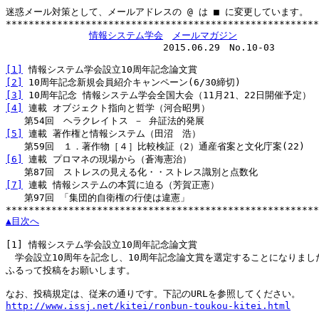
迷惑メール対策として、メールアドレスの @ は ■ に変更しています。

*******************************************************
情報システム学会
メールマガジン
　　　　　　　　　　　　　　　　　2015.06.29　No.10-03

[1]
[2]
[3]
[4]
 連載 オブジェクト指向と哲学（河合昭男）

[5]
 連載 著作権と情報システム（田沼　浩）

[6]
 連載 プロマネの現場から（蒼海憲治）

[7]
 連載 情報システムの本質に迫る（芳賀正憲）

　　第97回 「集団的自衛権の行使は違憲」

▲目次へ
[1]
 情報システム学会設立10周年記念論文賞

　学会設立10周年を記念し、10周年記念論文賞を選定することになりました
ふるって投稿をお願いします。

http://www.issj.net/kitei/ronbun-toukou-kitei.html