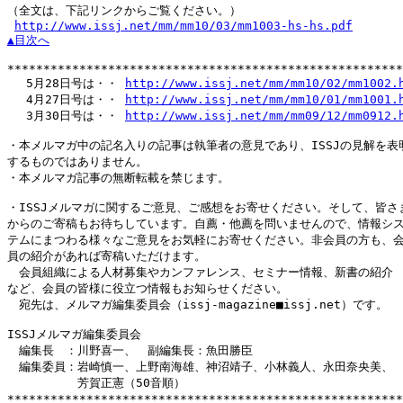
（全文は、下記リンクからご覧ください。）

http://www.issj.net/mm/mm10/03/mm1003-hs-hs.pdf
▲目次へ
*******************************************************
　 5月28日号は・・ 
http://www.issj.net/mm/mm10/02/mm1002.
　 4月27日号は・・ 
http://www.issj.net/mm/mm10/01/mm1001.
　 3月30日号は・・ 
http://www.issj.net/mm/mm09/12/mm0912.
・本メルマガ中の記名入りの記事は執筆者の意見であり、ISSJの見解を表明
するものではありません。

・本メルマガ記事の無断転載を禁じます。

・ISSJメルマガに関するご意見、ご感想をお寄せください。そして、皆さま
からのご寄稿もお待ちしています。自薦・他薦を問いませんので、情報シス
テムにまつわる様々なご意見をお気軽にお寄せください。非会員の方も、会
員の紹介があれば寄稿いただけます。

　会員組織による人材募集やカンファレンス、セミナー情報、新書の紹介

など、会員の皆様に役立つ情報もお知らせください。

　宛先は、メルマガ編集委員会（issj-magazine■issj.net）です。

ISSJメルマガ編集委員会

　編集長　：川野喜一、　副編集長：魚田勝臣

　編集委員：岩崎慎一、上野南海雄、神沼靖子、小林義人、永田奈央美、

　　　　　　芳賀正憲（50音順）
