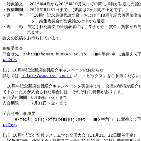
・対象論文： 2015年4月から2015年10月末までの間に採録が決定した論文
・投稿期間： 2015年8月31日まで （査読は2ヶ月間の予定です。）

・選　　考： 「10周年記念最優秀論文賞」および「10周年記念優秀論文賞
　　　　　　　を、編集委員会が対象論文の中から選定

・表　　彰：選定された論文の筆頭著者には、学会から、賞金、賞状が授与
　　　　　　れます。

論文の投稿をお待ちしています。

編集委員会

▲目次へ
[2]
 10周年記念新規会員紹介キャンペーンのお知らせ

詳しくは 
http://www.issj.net/
 の「トピックス」をご参照ください。
　10周年記念新規会員紹介キャンペーンを実施中です。会員の皆様が紹介し
て下さった方が入会された場合には、それぞれに特典があります。

紹介受付期間：6月30日（火）まで

入会期限　　：7月31日（金）まで

問合せ先：事務局

▲目次へ
[3]
 10周年記念 情報システム学会全国大会（11月21、22日開催予定）

　10周年記念　全国大会・研究発表大会を11月21日、22日に慶應義塾大学