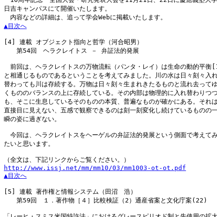
日吉キャンパスにて開催いたします。

▲目次へ
[4]
 連載 オブジェクト指向と哲学（河合昭男）

　　第54回　ヘラクレイトス － 弁証法的発展

　前回は、ヘラクレイトスの万物流転（パンタ・レイ）は生命の動的平衡[1
と相通じるものであるということを考えてみました。川の水は日々刻々入れ
替わっても川は存続する。万物は日々刻々生まれきたるものと流れ去ってゆ
くもののバランスの上に存続している。その内部は物理的に入れ替わりつつ
も、そこに生息しているそのものの本質、普遍なものが確かにある。それは
直接目に見えない、五感で観察できるのは刻一刻変化し続けているものの一
瞬の姿に過ぎない。

　今回は、ヘラクレイトスをヘーゲルの弁証法的発展という側面で考えてみ
たいと思います。

http://www.issj.net/mm/mm10/03/mm1003-ot-ot.pdf
▲目次へ
[5]
 連載 著作権と情報システム（田沼　浩）

　　第59回　１．著作物［４］比較検証（2）通産省案と文化庁案(22)

「レーヒ・スミス米国特許法」におけるグレースピリオド制と先使用の拡大