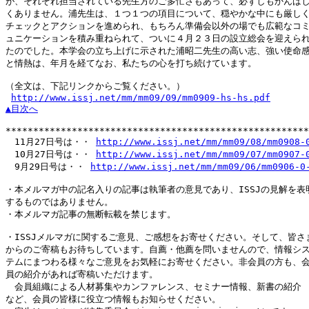
が、それぞれ担当されている先生方のご多忙さもあって、必ずしもかんばし
くありません。浦先生は、１つ１つの項目について、穏やかな中にも厳しく
チェックとアクションを進められ、もちろん準備会以外の場でも広範なコミ
ュニケーションを積み重ねられて、ついに４月２３日の設立総会を迎えられ
たのでした。本学会の立ち上げに示された浦昭二先生の高い志、強い使命感
と情熱は、年月を経てなお、私たちの心を打ち続けています。

（全文は、下記リンクからご覧ください。）

http://www.issj.net/mm/mm09/09/mm0909-hs-hs.pdf
▲目次へ
*******************************************************
　11月27日号は・・ 
http://www.issj.net/mm/mm09/08/mm0908-
　10月27日号は・・ 
http://www.issj.net/mm/mm09/07/mm0907-
　9月29日号は・・ 
http://www.issj.net/mm/mm09/06/mm0906-0
・本メルマガ中の記名入りの記事は執筆者の意見であり、ISSJの見解を表明
するものではありません。

・本メルマガ記事の無断転載を禁じます。

・ISSJメルマガに関するご意見、ご感想をお寄せください。そして、皆さま
からのご寄稿もお待ちしています。自薦・他薦を問いませんので、情報シス
テムにまつわる様々なご意見をお気軽にお寄せください。非会員の方も、会
員の紹介があれば寄稿いただけます。

　会員組織による人材募集やカンファレンス、セミナー情報、新書の紹介

など、会員の皆様に役立つ情報もお知らせください。
