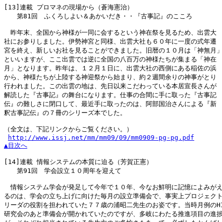
[13]
連載 プロマネの現場から（蒼海憲治）

　　第81回　ふくろしよい＆あかいだき・・『古事記』のこころ

　昨年末、全国から神様が一同に会するという神在祭を見るため、出雲大

社にお参りしました。伊勢神宮と同様、出雲大社も６０年に一度の式年遷

宮を終え、新しいお社を見ることができました。旧暦の１０月は「神無月」
といいますが、ここ出雲では逆に全国の八百万の神様たちが集まる「神在

月」となります。昨年は、１２月１日に、出雲大社の西側にある稲佐の浜

から、神様たちが上陸する神迎祭から始まり、約２週間余りの神事がとり

行われました。この出雲の地は、先日以来こだわっている本居宣長さんが

解読した『古事記』の舞台になります。仕事の合間に手に取った『古事記

伝』の難しさに閉口して、最近手に取ったのは、阿部国治さんによる『新

釈古事記伝』の７冊のシリーズ本でした。

（全文は、下記リンクからご覧ください。）

http://www.issj.net/mm/mm09/09/mm0909-pg-pg.pdf
▲目次へ
[14]
連載 情報システムの本質に迫る（芳賀正憲）

　　第91回　学会設立１０周年を迎えて

　情報システム学会が発足して今年で１０年、今なお鮮明に記憶によみがえ
るのは、学会の立ち上げに向けた毎月の設立準備会で、事実上プロジェクト
リーダの役割を担われていた７７歳の浦昭二先生のお姿です。当時月例のHI
研究会のあと準備会が開かれていたのですが、多岐にわたる推進項目の進捗