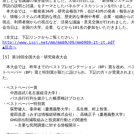
渡しとなる議論の場を提供しました。大会2日目には、「新情報システム学

序説の説明と討議」をテーマとしたパネルディスカッションを行いました。
　本大会では、一般発表36件，研究会報告7件，合計43件の発表・報告があ
り、情報システムの本質的な視点、歴史的な事例や考察、企業・組織からの
視点、利用者側からの視点など、活発な議論・意見交換が行われました。大
会当日は、全国の大学、企業、などから101名の参加をいただきました。

http://www.issj.net/mm/mm09/09/mm0909-zt-zt.pdf
▲目次へ
[5]
 第10回全国大会・研究発表大会

　本大会では、昨年までのベストプレゼンテーション（BP）賞を改め、ベス
トペーパー（BP）賞と特別賞が新たに設けられ、下記の方々が受賞されまし
た。

・ベストペーパー賞

　　中西昌武(名古屋経済大学)：

　　パス歩行行列を媒介した帳票検討プロセス

・ベストペーパー特別賞

　　荻野健人、壷井彬（慶應義塾大学）、瓜生務、村上智美、

　　柴田昌彦（みずほ情報総研株式会社）、高橋正子（慶應義塾大学）

　　GHG排出削減取組みと投資家行動との関連性

　　　～主要な民間調査に対する情報開示～
