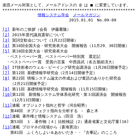
迷惑メール対策として、メールアドレスの @ は ■ に変更しています。

*******************************************************
情報システム学会
メールマガジン
　　　　　　　　　　　　　　　　　2015.01.01　No.09-09

[1]
[2]
[3]
[4]
[5]
 第10回全国大会・研究発表大会

　・ベストペーパー賞、ベストペーパー特別賞　選定記

[6]
[7]
[8]
 第22回 情報システム論文の作成および査読のありかた研究会

[9]
[10]
第12回　新情報システム学体系化研究・第３回講演会　開催報告

[11]
連載 オブジェクト指向と哲学（河合昭男）

[12]
連載 著作権と情報システム（田沼　浩）

[13]
連載 プロマネの現場から（蒼海憲治）
