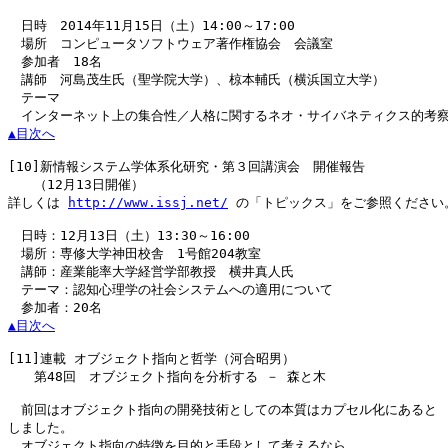
　日時　2014年11月15日（土）14:00～17:00

　場所　コンピュータソフトウェア著作権協会　会議室

　参加者　18名

　講師　河島茂生氏（聖学院大学）、椋本輔氏（横浜国立大学）

　テーマ

▲目次へ
[10]
新情報システム学体系化研究・第３回講演会　開催報告

　　（12月13日開催）

詳しくは 
http://www.issj.net/
 の「トピックス」をご参照ください。
　日時：12月13日（土）13:30～16:00

　場所：専修大学神田校舎　1号館204教室

　講師：産業能率大学経営学部教授　横井真人氏

　テーマ：認知心理学の社会システムへの適用について

▲目次へ
[11]
連載 オブジェクト指向と哲学（河合昭男）

　　第48回　オブジェクト指向を分析する － 森と木

　前回はオブジェクト指向の開発技術としての本質はカプセル化にあると

しました。

　オブジェクト指向の特徴を目的と手段として考えるなら、
