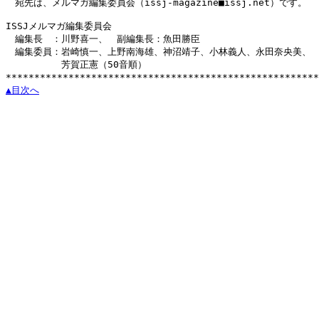
　宛先は、メルマガ編集委員会（issj-magazine■issj.net）です。

ISSJメルマガ編集委員会

　編集長　：川野喜一、　副編集長：魚田勝臣

　編集委員：岩崎慎一、上野南海雄、神沼靖子、小林義人、永田奈央美、

　　　　　　芳賀正憲（50音順）

▲目次へ