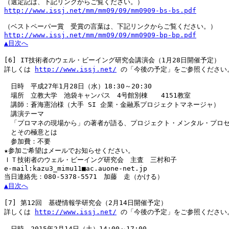
http://www.issj.net/mm/mm09/09/mm0909-bs-bs.pdf
http://www.issj.net/mm/mm09/09/mm0909-bp-bp.pdf
▲目次へ
[6]
 IT技術者のウェル・ビーイング研究会講演会（1月28日開催予定）

詳しくは 
http://www.issj.net/
 の「今後の予定」をご参照ください。
　日時　平成27年1月28日（水）18:30～20:30

　場所　立教大学　池袋キャンパス　4号館別棟　　4151教室

　講師：蒼海憲治様（大手 SI 企業・金融系プロジェクトマネージャ）

　講演テーマ

　「プロマネの現場から」の著者が語る、プロジェクト・メンタル・プロセ
　とその極意とは

　参加費：不要

★参加ご希望はメールでお知らせください。

ＩＴ技術者のウェル・ビーイング研究会　主査　三村和子

e-mail:kazu3_mimu11■ac.auone-net.jp

▲目次へ
[7]
 第12回　基礎情報学研究会（2月14日開催予定）

詳しくは 
http://www.issj.net/
 の「今後の予定」をご参照ください。
　日時　2015年2月14日（土）14:00～17:00
