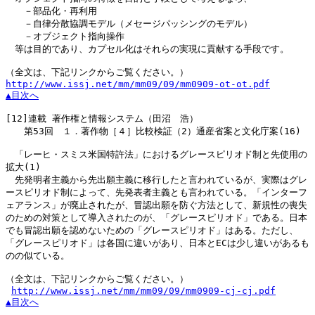
　　－部品化・再利用

　　－自律分散協調モデル（メセージパッシングのモデル）

　　－オブジェクト指向操作

　等は目的であり、カプセル化はそれらの実現に貢献する手段です。

http://www.issj.net/mm/mm09/09/mm0909-ot-ot.pdf
▲目次へ
[12]
連載 著作権と情報システム（田沼　浩）

　　第53回　１．著作物［４］比較検証（2）通産省案と文化庁案(16)

　「レーヒ・スミス米国特許法」におけるグレースピリオド制と先使用の

拡大(1)

　先発明者主義から先出願主義に移行したと言われているが、実際はグレ

ースピリオド制によって、先発表者主義とも言われている。「インターフ

ェアランス」が廃止されたが、冒認出願を防ぐ方法として、新規性の喪失

のための対策として導入されたのが、「グレースピリオド」である。日本

でも冒認出願を認めないための「グレースピリオド」はある。ただし、

「グレースピリオド」は各国に違いがあり、日本とECは少し違いがあるも

のの似ている。

（全文は、下記リンクからご覧ください。）

http://www.issj.net/mm/mm09/09/mm0909-cj-cj.pdf
▲目次へ