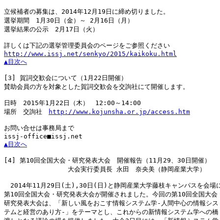
立候補者の募集は、2014年12月19日に締め切りました。

選挙期間　1月30日（金）～ 2月16日（月）

選挙結果の公示　2月17日（火）

http://www.issj.net/senkyo/2015/kaikoku.html
▲目次へ
[3]
 賀詞交歓会について（1月22日開催）

賛助会員の方を対象とした賀詞交歓会を交詢社にて開催します。

日時　2015年1月22日（木）　12:00～14:00

場所　交詢社　
http://www.kojunsha.or.jp/access.htm
お問い合せは事務局まで

▲目次へ
[4]
 第10回全国大会・研究発表大会　開催報告（11月29、30日開催）

　　　　　　　　　　大会実行委員長 永田　奈央美（静岡産業大学）

　2014年11月29日(土),30日(日)と静岡産業大学藤枝キャンパスを会場に
第10回全国大会・研究発表大会が開催されました。今回の第10回全国大会・
研究発表大会は、「新しい風をおこす情報システム学-人間中心の情報シス

テムと経営のあり方-」をテーマとし、これからの新情報システム学への橋
