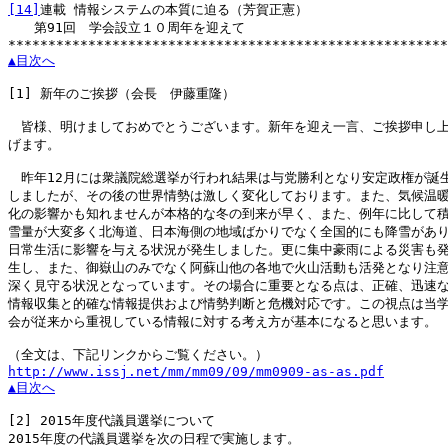
[14]
連載 情報システムの本質に迫る（芳賀正憲）

　　第91回　学会設立１０周年を迎えて

▲目次へ
[1]
 新年のご挨拶（会長　伊藤重隆）

　皆様、明けましておめでとうございます。新年を迎え一言、ご挨拶申し上
げます。

　昨年12月には衆議院総選挙が行われ結果は与党勝利となり安定政権が誕生
しましたが、その後の世界情勢は激しく変化しております。また、気候温暖
化の影響かも知れませんが本格的な冬の到来が早く、また、例年に比して積
雪量が大変多く北海道、日本海側の地域ばかりでなく全国的にも降雪があり
日常生活に影響を与える状況が発生しました。更に集中豪雨による災害も発
生し、また、御嶽山のみでなく阿蘇山他の各地で火山活動も活発となり注意
深く見守る状況となっています。その場合に重要となる点は、正確、迅速な
情報収集と的確な情報提供および情勢判断と危機対応です。この視点は当学
会が従来から重視している情報に対する考え方が基本になると思います。

http://www.issj.net/mm/mm09/09/mm0909-as-as.pdf
▲目次へ
[2]
 2015年度代議員選挙について

2015年度の代議員選挙を次の日程で実施します。
