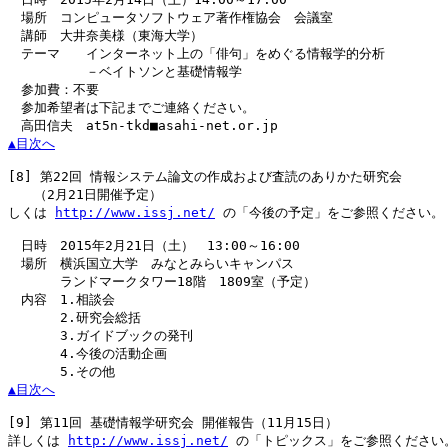
　場所　コンピュータソフトウェア著作権協会　会議室

　講師　大井奈美様（東海大学）

　テーマ　　インターネット上の「俳句」をめぐる情報学的分析

　　　　　　－ベイトソンと基礎情報学

　参加費：不要

　参加希望者は下記までご連絡ください。

▲目次へ
[8]
 第22回 情報システム論文の作成および査読のありかた研究会

　　（2月21日開催予定）

しくは 
http://www.issj.net/
 の「今後の予定」をご参照ください。

　日時　2015年2月21日（土）　13:00～16:00

　場所　横浜国立大学　みなとみらいキャンパス

　　　　ランドマークタワー18階　1809室（予定）

　内容　1.相談会

　　　　2.研究会総括

　　　　3.ガイドブックの発刊

　　　　4.今後の活動企画

▲目次へ
[9]
 第11回 基礎情報学研究会 開催報告（11月15日）

詳しくは 
http://www.issj.net/
 の「トピックス」をご参照ください。