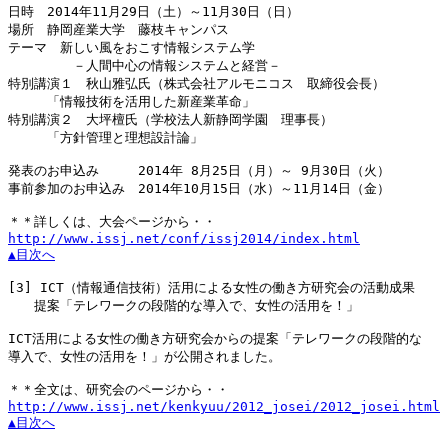
日時　2014年11月29日（土）～11月30日（日）

場所　静岡産業大学　藤枝キャンパス

テーマ　新しい風をおこす情報システム学

　　　　　－人間中心の情報システムと経営－

特別講演１　秋山雅弘氏（株式会社アルモニコス　取締役会長）

　　　「情報技術を活用した新産業革命」

特別講演２　大坪檀氏（学校法人新静岡学園　理事長）

　　　「方針管理と理想設計論」

発表のお申込み　　　2014年 8月25日（月）～ 9月30日（火）

事前参加のお申込み　2014年10月15日（水）～11月14日（金）

http://www.issj.net/conf/issj2014/index.html
▲目次へ
[3]
 ICT（情報通信技術）活用による女性の働き方研究会の活動成果

　　提案「テレワークの段階的な導入で、女性の活用を！」

ICT活用による女性の働き方研究会からの提案「テレワークの段階的な

導入で、女性の活用を！」が公開されました。

http://www.issj.net/kenkyuu/2012_josei/2012_josei.html
▲目次へ