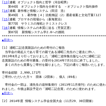
[13]
連載 オブジェクト指向と哲学（河合昭男）

[14]
連載 著作権と情報システム（田沼　浩）

[15]
連載 プロマネの現場から（蒼海憲治）

[16]
連載 情報システムの本質に迫る（芳賀正憲）

　　第87回  新情報システム学2.0への挑戦

▲目次へ
[1]
 浦昭二記念賞新設のための寄付のご報告

　当学会の発起人であり育ての親である浦昭二先生のご逝去に伴い、

2013年8月より行っておりました「浦昭二追悼集出版ならびに浦昭二記

念賞新設のための寄付募集」の受付を2014年7月31日に終了しました。

　多くの方から貴重なご寄付を賜りました。下記の通りご報告いたします。
寄付金総額　2,990,171円

ご寄付いただいた方々　団体（2団体）、個人（89名）

　寄付金の一部は、浦先生の追悼集発行（2013年11月発刊）のために使わ

▲目次へ
[2]
 2014年度 情報システム学会全国大会（11月29、30日開催）
