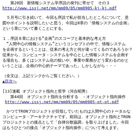
http://www.issj.net/mm/mm09/05/mm0905-kj-kj.pdf
　５月号に引き続いて、今回も序説で私が担当したところについて、意

図やポイントを説明したいと思う。今回は8章の「情報システムの企画」

という章について書くことにする。

１．序説８章における“企画”のスコープと基本的な考え方

　“人間中心の情報システム”というコンセプトの中で、情報システム

を企画するということは、従来の考え方と何が違ってくるのであろうか？

従来から、コンピュータ・システムを中心とした情報システムを企画す

る場合も、多くはシステム化の狙いや、事業や業務がどう変わるのかと

いうことは、企画の中心的テーマであった。しかしながら・・・

▲目次へ
[13]
連載 オブジェクト指向と哲学（河合昭男）

　　第44回　オブジェクト指向を分析する　－オブジェクト指向操作

http://www.issj.net/mm/mm09/05/mm0905-ot-ot.pdf
　かつてTRONプロジェクトが目指していたものは人間中心のトータルな

コンピュータ・アーキテクチャです。前回は、オブジェクト指向とTRON

プロジェクトとの接点として「自律分散協調」を取り上げました。今回

はもうひとつの接点「オブジェクト指向操作」について考えます。
