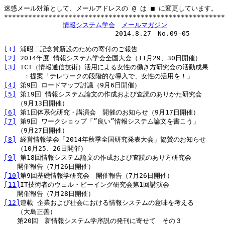
迷惑メール対策として、メールアドレスの @ は ■ に変更しています。

*******************************************************
情報システム学会
メールマガジン
　　　　　　　　　　　　　　　　　2014.8.27　No.09-05

[1]
[2]
[3]
 ICT（情報通信技術）活用による女性の働き方研究会の活動成果

[4]
[5]
 第19回 情報システム論文の作成および査読のありかた研究会

[6]
[7]
 第9回 ワークショップ「”良い”情報システム論文を書こう」

[8]
 経営情報学会「2014年秋季全国研究発表大会」協賛のお知らせ

[9]
 第18回情報システム論文の作成および査読のあり方研究会

[10]
[11]
IT技術者のウェル・ビーイング研究会第1回講演会

[12]
連載 企業および社会における情報システムの意味を考える

　　（大島正善）
