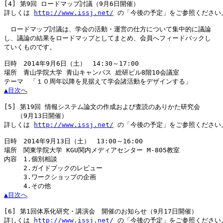
[4]
 第9回 ロードマップ討議（9月6日開催）

詳しくは 
http://www.issj.net/
 の「今後の予定」をご参照ください。
　ロードマップ討議は、学会の活動・運営の仕方について集中的に議論

し、議論の結果をロードマップとしてまとめ、会員へフィードバックし

ていくものです。

日時　2014年9月6日（土）　14:30～17:00

場所　青山学院大学 青山キャンパス 総研ビル8階10会議室

▲目次へ
[5]
 第19回 情報システム論文の作成および査読のありかた研究会

　　（9月13日開催）

詳しくは 
http://www.issj.net/
 の「今後の予定」をご参照ください。
日時　2014年9月13日（土）　13:00～16:00

場所　関東学院大学 KGU関内メディアセンター M-805教室

内容　1.個別相談

　　　2.ガイドブックのレビュー

　　　3.ワークショップの企画

▲目次へ
[6]
 第1回体系化研究・講演会　開催のお知らせ（9月17日開催）

詳しくは 
http://www.issj.net/
 の「今後の予定」をご参照ください。