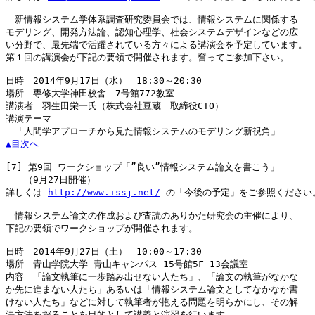
　新情報システム学体系調査研究委員会では、情報システムに関係する

モデリング、開発方法論、認知心理学、社会システムデザインなどの広

い分野で、最先端で活躍されている方々による講演会を予定しています。

第１回の講演会が下記の要領で開催されます。奮ってご参加下さい。

日時　2014年9月17日（水）　18:30～20:30

場所　専修大学神田校舎　7号館772教室

講演者　羽生田栄一氏（株式会社豆蔵　取締役CTO）

講演テーマ

▲目次へ
[7]
 第9回 ワークショップ「”良い”情報システム論文を書こう」

　　（9月27日開催）

詳しくは 
http://www.issj.net/
 の「今後の予定」をご参照ください。
　情報システム論文の作成および査読のありかた研究会の主催により、

下記の要領でワークショップが開催されます。

日時　2014年9月27日（土）　10:00～17:30

場所　青山学院大学 青山キャンパス 15号館5F 13会議室

内容　「論文執筆に一歩踏み出せない人たち」、「論文の執筆がなかな

か先に進まない人たち」あるいは「情報システム論文としてなかなか書

けない人たち」などに対して執筆者が抱える問題を明らかにし、その解
