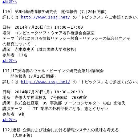
▲目次へ
[10]
 第9回基礎情報学研究会　開催報告（7月26日開催）

詳しくは 
http://www.issj.net/
 の「トピックス」をご参照ください。
日時　2014年7月26日(土）14:00～17:00

場所　コンピュータソフトウェア著作権協会会議室

テーマ「近代における情報リテラシー教育－リテラシーの統合傾向とそ

の超克について－」

講師　寺本卓史氏（城西国際大学准教授）

▲目次へ
[11]
IT技術者のウェル・ビーイング研究会第1回講演会

　　開催報告（7月28日開催）

詳しくは 
http://www.issj.net/
 の「トピックス」をご参照ください。
日時　2014年7月28日(月）18:30～20:30

場所　専修大学神田校舎　7号館6階　763教室

講師　株式会社豆蔵　BS 事業部 チーフコンサルタト 杉山 光治氏

講演テーマ　「 IT 業界の外科部長になる」志とやりがい

▲目次へ
[12]
連載 企業および社会における情報システムの意味を考える

　　（大島正善）
