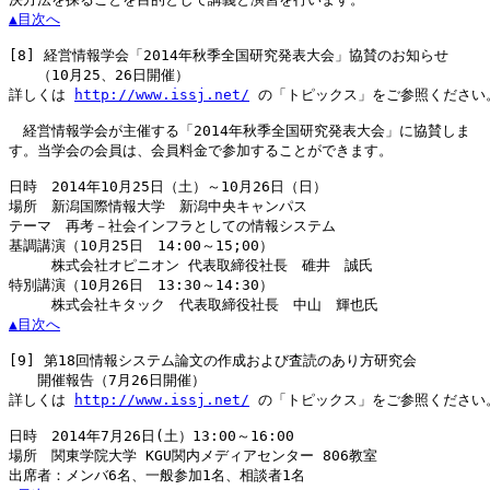
▲目次へ
[8]
 経営情報学会「2014年秋季全国研究発表大会」協賛のお知らせ

　　（10月25、26日開催）

詳しくは 
http://www.issj.net/
 の「トピックス」をご参照ください。
　経営情報学会が主催する「2014年秋季全国研究発表大会」に協賛しま

す。当学会の会員は、会員料金で参加することができます。

日時　2014年10月25日（土）～10月26日（日）

場所　新潟国際情報大学　新潟中央キャンパス

テーマ　再考－社会インフラとしての情報システム

基調講演（10月25日　14:00～15;00）

　　　株式会社オピニオン 代表取締役社長　碓井　誠氏

特別講演（10月26日　13:30～14:30）

▲目次へ
[9]
 第18回情報システム論文の作成および査読のあり方研究会

　　開催報告（7月26日開催）

詳しくは 
http://www.issj.net/
 の「トピックス」をご参照ください。
日時　2014年7月26日(土）13:00～16:00

場所　関東学院大学 KGU関内メディアセンター 806教室
