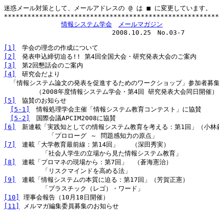
迷惑メール対策として、メールアドレスの @ は ■ に変更しています。

*******************************************************
情報システム学会
メールマガジン
　　　　　　　　　　　　　　　　　2008.10.25　No.03-7

[1]
[2]
[3]
[4]
　研究会だより

　「情報システム論文の発表を促進するためのワークショップ」参加者募集
[5]
　協賛のお知らせ

[5-1]
　情報処理学会主催「情報システム教育コンテスト」に協賛

[5-2]
[6]
　新連載「実践知としての情報システム教育を考える：第1回」（小林義
[7]
　連載「大学教育最前線：第14回」　　（深田秀実）

[8]
　連載「プロマネの現場から：第7回」　（蒼海憲治）

[9]
　連載「情報システムの本質に迫る：第17回」（芳賀正憲）

[10]
[11]
 メルマガ編集委員募集のお知らせ
