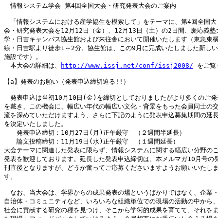
　情報システム学会 第4回全国大会・研究発表大会のご案内

　「情報システムにおける産学協生を模索して」をテーマに、第4回全国大

会・研究発表大会を12月12日（金）、12月13日（土）の2日間、慶応義塾大
学・日吉キャンパス協生館および来往舎において開催いたします（東急東横
線・日吉駅より徒歩1～2分。協生館は、この9月に完成いたしました新しい

施設です）。

　本大会の詳細は、
http://www.issj.net/conf/issj2008/
 をご覧
【a】発表のお願い（発表申込締切迫る!!）

　発表申込は当初10月10日(金)を締切としておりましたがより多くのご発表
を戴き、この機会に、幅広い年代の幅広い文化・背景をもった会員同士の交
流を深めていただけますよう、さらに下記のように発表申込募集期間の延長
を決定いたしました。

　　発表申込締切：10月27日(月)正午厳守　（２週間半延長）

　　論文投稿締切：11月19日(水)正午厳守　（１週間延長）

大会テーマに関連した発表に限らず、情報システムに関する幅広い分野のご
発表を歓迎しております。延長した発表申込締切は、本メルマガ10月号の発
刊直後となりますが、どうか奮ってご応募くださいますようお願いいたしま
す。

　なお、当大会は、学界からの成果発表の場というばかりではなく、企業・
自治体・コミュニティなど、いろいろな組織単位での現場の活動の中から、
社会に貢献する研究の種を見つけ、そこから学術的成果を育てて、それをま