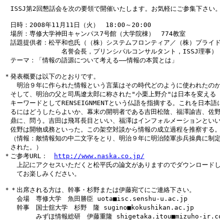
　ISSJ第2回懇話会を次の要領で開催いたします。お気軽にご参集下さい。
　日時：2008年11月11日（火）　18:00～20:00

　場所：専修大学神田キャンパス7号館（大学院棟）　774教室

　話題提供者：松平和也氏（（株）システムフロンティア／（株）プライド
　　　　　　　　　名誉会長，プリンシパルコンサルタント，ISSJ理事）

　テーマ：「情報の語源について考える――情報の本質とは」

＊発表概要は以下のとおりです。

　　明治９年に作られた情報という言葉はその時代どのように使われたのか
　そして、明治の父と司馬遼太郎に称された"小栗上野介"は日本を変える

　キーワードとしてRENSEIGNMENTという仏語を指摘する。これを日本語に
　るにはどうしたらよいか、幕末の開明者である吉田松陰、福澤諭吉、佐野
　鼎に、問う。吉田は飛耳長目といい、福澤はインフォルメーションといい
　佐野は開物成務といった。この架空対談から情報の成立過程を推察する。
　（情報：敵情報知の中二文字をとり、明治９年に明治陸軍歩兵操典に制定
　された。）

＊ご参考URL：　
http://www.naska.co.jp/
　　上記にアクセスいただくと松平氏の論文がありますのでダウンロードし
　　てお楽しみください。

＊＊出席される方は、幹事・杉野または伊藤宛てにご連絡下さい。

　　会場　専修大学　魚田勝臣 uota■isc.senshu-u.ac.jp

　　幹事　国士舘大学　杉野　隆 sugino■kokushikan.ac.jp
