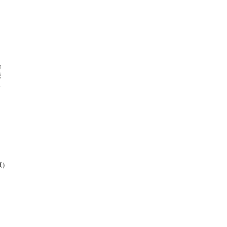








）
