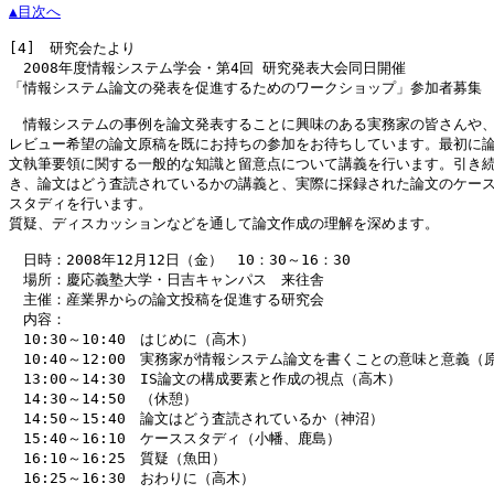
▲目次へ
[4]
　研究会たより

　2008年度情報システム学会・第4回 研究発表大会同日開催

「情報システム論文の発表を促進するためのワークショップ」参加者募集

　情報システムの事例を論文発表することに興味のある実務家の皆さんや、
レビュー希望の論文原稿を既にお持ちの参加をお待ちしています。最初に論
文執筆要領に関する一般的な知識と留意点について講義を行います。引き続
き、論文はどう査読されているかの講義と、実際に採録された論文のケース
スタディを行います。

質疑、ディスカッションなどを通して論文作成の理解を深めます。

　日時：2008年12月12日（金）　10：30～16：30

　場所：慶応義塾大学・日吉キャンパス　来往舎

　主催：産業界からの論文投稿を促進する研究会

　内容：

　10:30～10:40　はじめに（高木）

　10:40～12:00　実務家が情報システム論文を書くことの意味と意義（原
　13:00～14:30　IS論文の構成要素と作成の視点（高木）

　14:30～14:50　（休憩）

　14:50～15:40　論文はどう査読されているか（神沼）

　15:40～16:10　ケーススタディ（小幡、鹿島）

　16:10～16:25　質疑（魚田）

　16:25～16:30　おわりに（高木）
