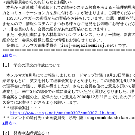
＜編集委員会からのお知らせとお願い＞

　本号から新連載「実践知としての情報システム教育を考える～論理的思考
力とコミュニケーション力を身に付ける～」が始まります。ご期待ください
　ISSJメルマガへの皆様からの寄稿をお待ちしています。自薦・他薦を問い
ませんので、情報システムにまつわる様々なご意見をお気軽にお寄せくださ
い（非会員の方も、会員の紹介があれば寄稿いただけます）。

　また、会員組織による人材募集やカンファレンス、セミナー情報、新書の
紹介など、会員の皆様に役立つ情報もお知らせください。

　宛先は、メルマガ編集委員会（issj-magazine■issj.net）です。

▲目次へ
[1]
　学会の理念の作成について

　本メルマガ8月号にてご報告しましたロードマップ討議（8月23日開催）の
結果をもとに、英文を付して理事会案をまとめました。この理念案を9月20
の理事会に付議し、承認を得ましたが、さらに会員各位のご意見を頂いて最
終案とし、来年5月の総会で正式に決定していただく運びとなりました。理

事会案をご参照の上、忌憚のないご意見を2008年12月31日までに次のアド
ス宛てにお寄せくださるようお願いします。

＊＊理事会案は・・・

http://www.issj.net/mm/mm0307/mm0307-1b.html
▲目次へ
[2]
　発表申込締切迫る!!
