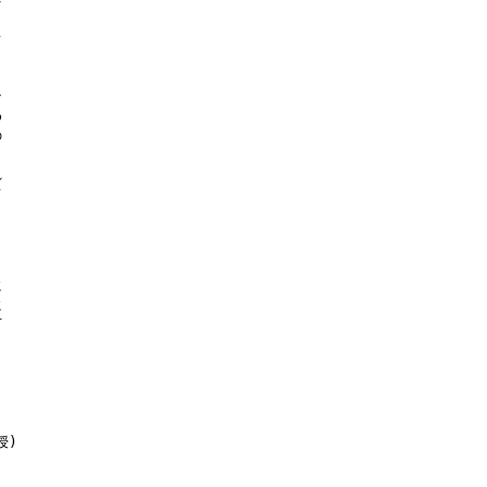
























)
