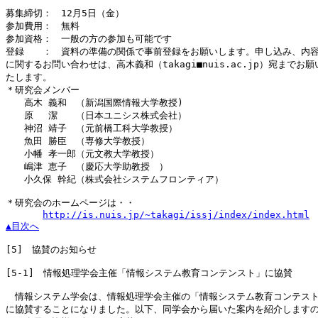
募集締切：　12月5日（金）

参加費用：　無料

参加資格：　一般の方の参加も可能です

登録　　：　資料の準備の関係で事前登録をお願いします。申し込み、内容
に関するお問い合わせは、高木義和（takagi■nuis.ac.jp）宛までお願い
たします。

＊研究会メンバー

　　高木 義和　（新潟国際情報大学教授)

　　原　 潔　　（日本ユニシス株式会社）

　　神沼 靖子　（元前橋工科大学教授）

　　魚田 勝臣　（専修大学教授）

　　小幡 孝一郎（元文教大学教授）

　　嶋津 恵子　（慶応大学助教授　）

　　小久保 幹紀（株式会社システムフロンティア）

＊研究会のホームページは・・

http://is.nuis.jp/~takagi/issj/index/index.html
▲目次へ
[5]
　協賛のお知らせ

[5-1]
　情報処理学会主催「情報システム教育コンテンスト」に協賛

　情報システム学会は、情報処理学会主催の「情報システム教育コンテスト
に協賛することになりました。以下、同学会から届いた案内を紹介しますの