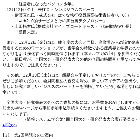
　　　「経営者になったパソコン少年」

　12月12日(金)　来往舎・シンポジウムスペース

　　・伊藤直也氏（株式会社 はてな執行役員最高技術責任者(CTO)）

　　　「Web2.0的サービスとその舞台裏テクノロジー」

　　・上田拓右氏(株式会社アイ・ブロードキャスト 代表取締役社長)

　　　「題目未定」

　また、12月12日(金)には、昨年度の大会と同様、産業界からの論文発表を
促進するためのワークショップが、当学会の特徴である産業界と学界とのつ
ながりをより強化すべく同時開催されます（本メルマガの[4］を参照くださ
い。一部日程が、全国大会・研究発表大会の他の企画の時間帯と重なってお
りますので、ご注意ください）。

　その他、12月13日(土)には、懇親会を予定しておりますので、こちらにも
ぜひご参加ください。会員間相互の親交を深め、新しいアイデアの創出や、
新しい研究／新しいビジネスのパートナーを開拓していただける場となれば
幸いです。

　全国大会・研究発表大会へのご参加の折には、お手数をおかけしますが、
前出のWWWページから事前参加申込手続きくださいますよう、ご協力をお願

いいたします。

▲目次へ
[3]
　第2回懇話会のご案内
