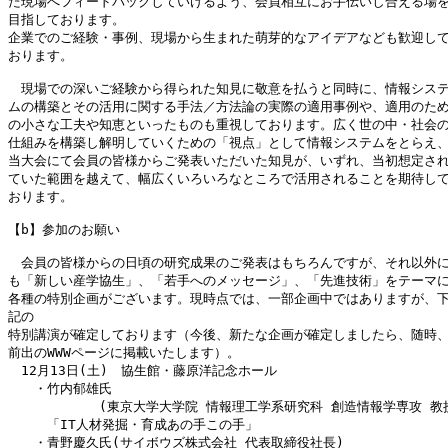
た現場へフィードバックしていけるよう、会員相互にお手伝いし合える場を
目指しております。

企業でのご経験・事例、現場から生まれた萌芽的なアイデアなども歓迎して
おります。

　現場での深いご経験から得られた知見に敬意を払うと同時に、情報システ
ムの構築とその活用に関する手法／方法論の実際の適用事例や、適用のため
の小さな工夫や知恵といったものも重視しております。広く世の中・社会の
仕組みを構築し解明していくための「視点」として情報システムをとらえ、
当大会にて会員の皆様からご発表いただいた知見が、いずれ、当初想定され
ていた範囲を越えて、幅広くいろいろなところで活用されることを期待して
おります。

【b】参加のお願い

　会員の皆様からの日頃の研究成果のご発表はもちろんですが、それ以外に
も「新しい産学協生」、「若手へのメッセージ」、「先進技術」をテーマに
各種の特別企画がございます。現時点では、一部企画中ではありますが、下
記の

特別講演が確定しております（今後、新たな企画が確定しましたら、随時、
前出のWWWページに掲載いたします）。

　12月13日(土)　協生館・藤原洋記念ホール

　　・竹内郁雄氏

　　　　　　　(東京大学大学院 情報理工学系研究科 創造情報学専攻 教授
　　　「IT人材発掘・育成あの手この手」

　　・青野慶久氏(サイボウズ株式会社 代表取締役社長)
