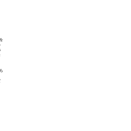















